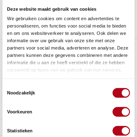
14
dagen bedenktijd
Al
28 jaar
de tuinspecialist voor tuinliefhebbers
Deze website maakt gebruik van cookies
Nieuw:
Haal je bestelling in Wilnis bij ons op!
We gebruiken cookies om content en advertenties te
personaliseren, om functies voor social media te bieden
Stel een vraag over dit product
en om ons websiteverkeer te analyseren. Ook delen we
informatie over uw gebruik van onze site met onze
Plus- en minpunten
partners voor social media, adverteren en analyse. Deze
partners kunnen deze gegevens combineren met andere
informatie die u aan ze heeft verstrekt of die ze hebben
Grote capaciteit van 400 liter voor al uw tuinbewatering.
verzameld op basis van uw gebruik van hun services.
Dun model, dus neemt weinig ruimte in.
Stijlvol design en gemaakt van 100% gerecyclede
Toestemmingsselectie
materialen.
Noodzakelijk
Op de meegeleverde kraan kan standaard geen tuinslang
op worden aangesloten.
Voorkeuren
Beschrijving
Statistieken