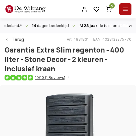
0
n Nederland.*
14
dagen bedenktijd
Al
28 jaar
de tuinspecialist
voor
Terug
Art: 4831831
EAN: 4023122275770
Garantia
Extra Slim regenton - 400
liter - Stone Decor - 2 kleuren -
Inclusief kraan
10/10 (1 Reviews)