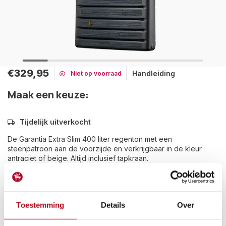
€329,95
Handleiding
Niet op voorraad
Maak een keuze:
Tijdelijk uitverkocht
De Garantia Extra Slim 400 liter regenton met een
steenpatroon aan de voorzijde en verkrijgbaar in de kleur
antraciet of beige. Altijd inclusief tapkraan.
Lees meer
Betaal achteraf met Riverty.
Groot transport:
De verzendkosten zijn €14,95 in
Toestemming
Details
Over
Nederland en €35,- in België.