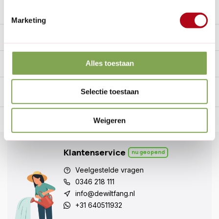
Reviews
10/10
Marketing
Specificaties
Handig voor erbij
Alles toestaan
Selectie toestaan
n Nederland.*
14
dagen bedenktijd
Al
28 jaar
de tuinspecialist
voo
Weigeren
Klantenservice
nu geopend
Veelgestelde vragen
0346 218 111
info@dewiltfang.nl
+31 640511932