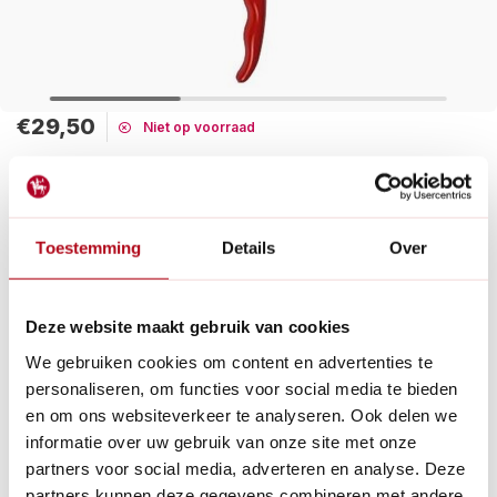
€29,50
Niet op voorraad
Maak een keuze:
Tijdelijk uitverkocht
Toestemming
Details
Over
Het komt niet vaak voor, maar het kan zijn dat je een
handgreep moet vervangen. De 100/1 is handgreep, zonder
bovenmes, voor de vasthoudschaar Felco 100.
Deze website maakt gebruik van cookies
Lees meer
We gebruiken cookies om content en advertenties te
personaliseren, om functies voor social media te bieden
Betaal achteraf met Riverty.
en om ons websiteverkeer te analyseren. Ook delen we
Gratis verzenden
vanaf € 60 in België en Nederland.*
informatie over uw gebruik van onze site met onze
14
dagen bedenktijd
partners voor social media, adverteren en analyse. Deze
Al
28 jaar
de tuinspecialist voor tuinliefhebbers
partners kunnen deze gegevens combineren met andere
Nieuw:
Haal je bestelling in Wilnis bij ons op!