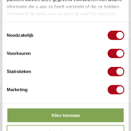
informatie die u aan ze heeft verstrekt of die ze hebben
Stel een vraag over dit product
verzameld op basis van uw gebruik van hun services.
Toestemmingsselectie
Beschrijving
Noodzakelijk
Reviews
0/10
Voorkeuren
Handig voor erbij
Statistieken
Marketing
n Nederland.*
14
dagen bedenktijd
Al
28 jaar
de tuinspecialist
voo
Klantenservice
Alles toestaan
Veelgestelde vragen