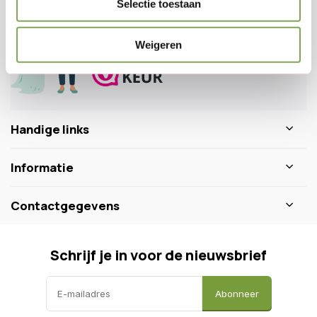
Selectie toestaan
0346 218 111
info@dewiltfang.nl
+31 640511932
Weigeren
Handige links
Informatie
Contactgegevens
Schrijf je in voor de nieuwsbrief
Abonneer