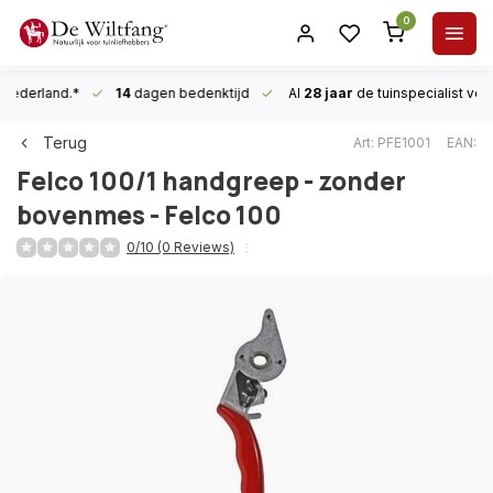
0
n Nederland.*
14
dagen bedenktijd
Al
28 jaar
de tuinspecialist
voor
Terug
Art: PFE1001
EAN:
Felco
100/1 handgreep - zonder
bovenmes - Felco 100
0/10 (0 Reviews)