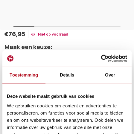
€76,95
Niet op voorraad
Maak een keuze:
Gratis verzending
De Felco 11 is de opvolger van de Felco 2. In tegenstelling tot
Toestemming
Details
Over
de Felco 2 heeft de 11 een los ondermes die je kan vervangen.
Een allround tuinschaar voor elke snoeiklus.
Lees meer
Deze website maakt gebruik van cookies
Betaal achteraf met Riverty.
We gebruiken cookies om content en advertenties te
Gratis verzenden
vanaf € 60 in België en Nederland.*
personaliseren, om functies voor social media te bieden
14
dagen bedenktijd
en om ons websiteverkeer te analyseren. Ook delen we
Al
28 jaar
de tuinspecialist voor tuinliefhebbers
informatie over uw gebruik van onze site met onze
Nieuw:
Haal je bestelling in Wilnis bij ons op!