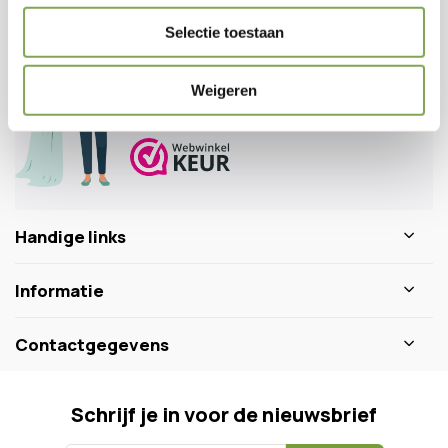
Klantenservice
Selectie toestaan
Veelgestelde vragen
0346 218 111
info@dewiltfang.nl
Weigeren
+31 640511932
Handige links
Informatie
Contactgegevens
Schrijf je in voor de nieuwsbrief