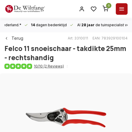
0
n Nederland.*
14
dagen bedenktijd
Al
28 jaar
de tuinspecialist
voor
Terug
Art: 3310011
EAN: 783929100104
Felco
11 snoeischaar - takdikte 25mm
- rechtshandig
10/10 (2 Reviews)