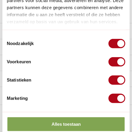
partners voor social media, adverteren en analyse. Deze
partners kunnen deze gegevens combineren met andere
Stel een vraag over dit product
informatie die u aan ze heeft verstrekt of die ze hebben
verzameld op basis van uw gebruik van hun services.
Product video
Toestemmingsselectie
Noodzakelijk
Beschrijving
Voorkeuren
Reviews
10/10
Handig voor erbij
Statistieken
Marketing
n Nederland.*
14
dagen bedenktijd
Al
28 jaar
de tuinspecialist
voo
Alles toestaan