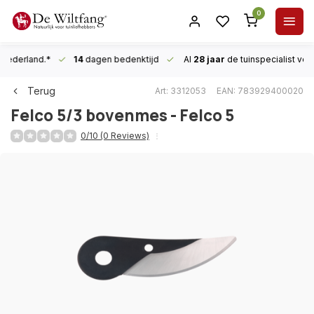
0
n Nederland.*
14
dagen bedenktijd
Al
28 jaar
de tuinspecialist
voor
Terug
Art: 3312053
EAN: 783929400020
Felco
5/3 bovenmes - Felco 5
0/10 (0 Reviews)