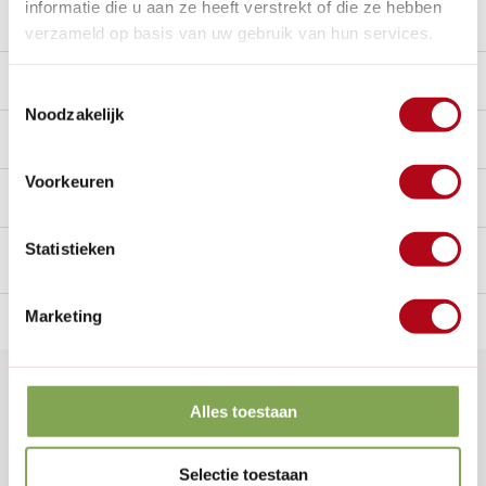
informatie die u aan ze heeft verstrekt of die ze hebben
Stel een vraag over dit product
verzameld op basis van uw gebruik van hun services.
Beschrijving
Toestemmingsselectie
Noodzakelijk
Reviews
0/10
Voorkeuren
Handig voor erbij
Statistieken
Marketing
n Nederland.*
14
dagen bedenktijd
Al
28 jaar
de tuinspecialist
voo
Klantenservice
Alles toestaan
Veelgestelde vragen
0346 218 111
Selectie toestaan
info@dewiltfang.nl