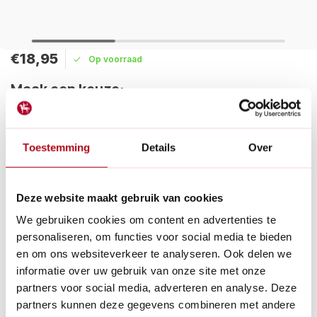
€18,95
Op voorraad
Maak een keuze:
Levertijd: 1 - 2 werkdagen
Toestemming
Details
Over
Dit bovenmes is geschikt voor de Felco 5. Smeer
onderhoudsvet tussen de messen zodat ze langer soepel zijn
en je snoeischaar langer mee gaat.
Lees meer
Deze website maakt gebruik van cookies
We gebruiken cookies om content en advertenties te
Betaal achteraf met Riverty.
personaliseren, om functies voor social media te bieden
Gratis verzenden
vanaf € 60 in België en Nederland.*
en om ons websiteverkeer te analyseren. Ook delen we
14
dagen bedenktijd
informatie over uw gebruik van onze site met onze
Al
28 jaar
de tuinspecialist voor tuinliefhebbers
partners voor social media, adverteren en analyse. Deze
Nieuw:
Haal je bestelling in Wilnis bij ons op!
partners kunnen deze gegevens combineren met andere