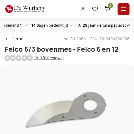
0
n Nederland.*
14
dagen bedenktijd
Al
28 jaar
de tuinspecialist
voor
Terug
Art: 3312063
EAN: 7610496400036
Felco
6/3 bovenmes - Felco 6 en 12
0/10 (0 Reviews)