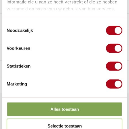
informatie die u aan ze heeft verstrekt of die ze hebben
Stel een vraag over dit product
verzameld op basis van uw gebruik van hun services.
Beschrijving
Toestemmingsselectie
Noodzakelijk
Reviews
0/10
Voorkeuren
Handig voor erbij
Statistieken
Marketing
n Nederland.*
14
dagen bedenktijd
Al
28 jaar
de tuinspecialist
voo
Klantenservice
Alles toestaan
Veelgestelde vragen
0346 218 111
Selectie toestaan
info@dewiltfang.nl