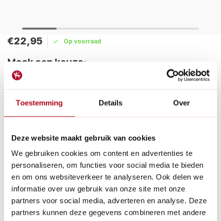
€22,95
Op voorraad
Maak een keuze:
Levertijd: 1 - 2 werkdagen
Toestemming
Details
Over
Dit bovenmes is geschikt voor de Felco 6 en 12. Eenvoudig te
vervangen. Vet de bovenmes en ondermes gelijk in met
onderhoudsvet en ze blijven langer soepel.
Lees meer
Deze website maakt gebruik van cookies
We gebruiken cookies om content en advertenties te
Betaal achteraf met Riverty.
personaliseren, om functies voor social media te bieden
Gratis verzenden
vanaf € 60 in België en Nederland.*
en om ons websiteverkeer te analyseren. Ook delen we
14
dagen bedenktijd
informatie over uw gebruik van onze site met onze
Al
28 jaar
de tuinspecialist voor tuinliefhebbers
partners voor social media, adverteren en analyse. Deze
Nieuw:
Haal je bestelling in Wilnis bij ons op!
partners kunnen deze gegevens combineren met andere