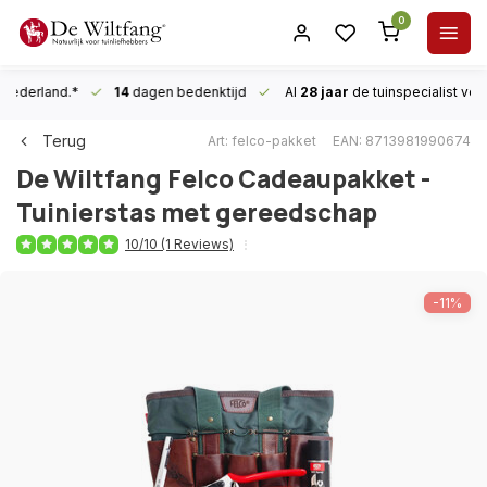
0
n Nederland.*
14
dagen bedenktijd
Al
28 jaar
de tuinspecialist
voor
Terug
Art: felco-pakket
EAN: 8713981990674
De Wiltfang
Felco Cadeaupakket -
Tuinierstas met gereedschap
10/10 (1 Reviews)
-11%