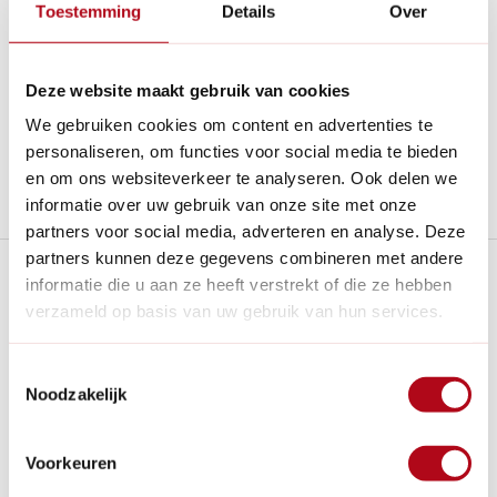
Toestemming
Details
Over
Betaal achteraf met Riverty.
Gratis verzenden
vanaf € 60 in België en Nederland.*
Deze website maakt gebruik van cookies
14
dagen bedenktijd
Al
28 jaar
de tuinspecialist voor tuinliefhebbers
We gebruiken cookies om content en advertenties te
Nieuw:
Haal je bestelling in Wilnis bij ons op!
personaliseren, om functies voor social media te bieden
en om ons websiteverkeer te analyseren. Ook delen we
Stel een vraag over dit product
informatie over uw gebruik van onze site met onze
partners voor social media, adverteren en analyse. Deze
partners kunnen deze gegevens combineren met andere
Plus- en minpunten
informatie die u aan ze heeft verstrekt of die ze hebben
verzameld op basis van uw gebruik van hun services.
Ideaal om cadeau te geven aan relaties, vrienden, familie
en collega's.
Toestemmingsselectie
Ook in grote aantallen beschikbaar als bijvoorbeeld een
Noodzakelijk
kerstpakket.
Ideaal om te beginnen met snoeien en het onderhouden
van gereedschap.
Voorkeuren
Snoeischaar niet geschikt voor linkshandigen.