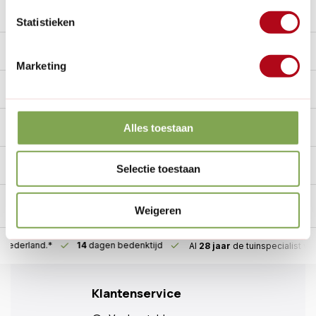
Statistieken
Beschrijving
Marketing
Reviews
10/10
Specificaties
Alles toestaan
Handig voor erbij
Selectie toestaan
Weigeren
n Nederland.*
14
dagen bedenktijd
Al
28 jaar
de tuinspecialist
voo
Klantenservice