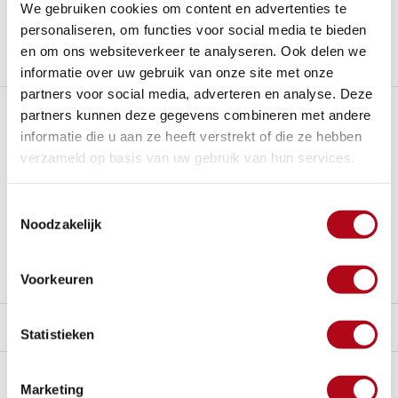
We gebruiken cookies om content en advertenties te
Nieuw:
Haal je bestelling in Wilnis bij ons op!
personaliseren, om functies voor social media te bieden
en om ons websiteverkeer te analyseren. Ook delen we
Stel een vraag over dit product
informatie over uw gebruik van onze site met onze
partners voor social media, adverteren en analyse. Deze
Plus- en minpunten
partners kunnen deze gegevens combineren met andere
informatie die u aan ze heeft verstrekt of die ze hebben
Geschikt voor buitengebruik onder alle
verzameld op basis van uw gebruik van hun services.
weersomstandigheden.
Duurzame LED-technologie met lange levensduur.
Toestemmingsselectie
Noodzakelijk
Past perfect in eigentijdse tuinen en buitenruimtes.
De geïntegreerde LED kan niet worden gewisseld.
Voorkeuren
Beschrijving
Statistieken
Reviews
0/10
Marketing