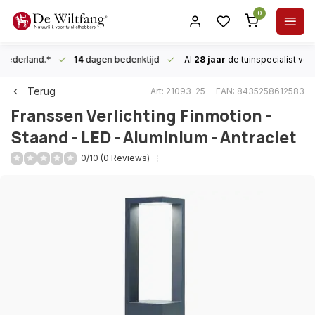
0
n Nederland.*
14
dagen bedenktijd
Al
28 jaar
de tuinspecialist
voor
Terug
Art: 21093-25
EAN: 8435258612583
Franssen Verlichting
Finmotion -
Staand - LED - Aluminium - Antraciet
0/10 (0 Reviews)