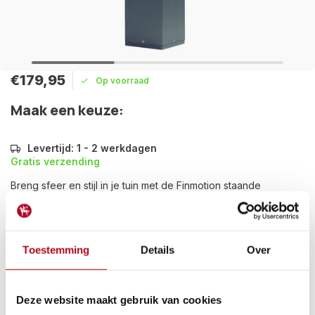
€179,95
Op voorraad
Maak een keuze:
Levertijd: 1 - 2 werkdagen
Gratis verzending
Breng sfeer en stijl in je tuin met de Finmotion staande
buitenlamp. Een modern en duurzaam design dat elke
buitenruimte verlicht met klasse.
Lees meer
Toestemming
Details
Over
Betaal achteraf met Riverty.
Gratis verzenden
vanaf € 60 in België en Nederland.*
14
dagen bedenktijd
Deze website maakt gebruik van cookies
Al
28 jaar
de tuinspecialist voor tuinliefhebbers