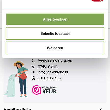
Specificaties
Alles toestaan
Selectie toestaan
n Nederland.*
14
dagen bedenktijd
Al
28 jaar
de tuinspecialist
voo
Weigeren
Klantenservice
Veelgestelde vragen
0346 218 111
info@dewiltfang.nl
+31 640511932
Handige links