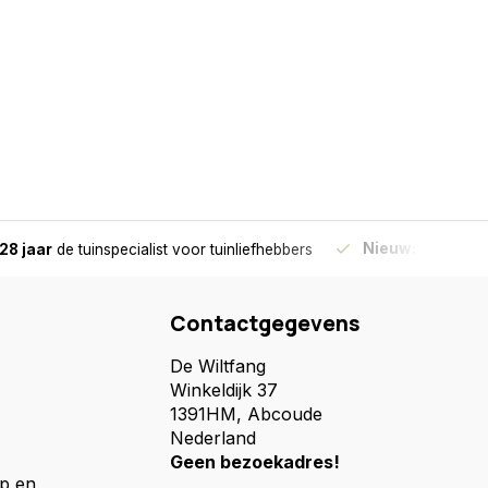
Nieuw:
Haal je bes
28 jaar
de tuinspecialist
voor tuinliefhebbers
Contactgegevens
De Wiltfang
Winkeldijk 37
1391HM, Abcoude
Nederland
Geen bezoekadres!
p en