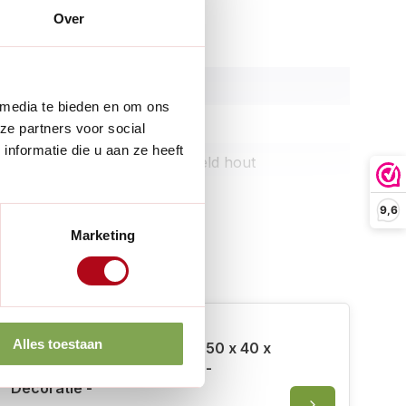
enschappen
Over
75 cm
50 cm
 media te bieden en om ons
16.5 cm
ze partners voor social
nformatie die u aan ze heeft
Onbehandeld hout
merken
9,6
Marketing
 erbij
Alles toestaan
Meuwissen Agro Fruitkist - 50 x 40 x
30 cm - Onbehandeld hout -
Decoratie -