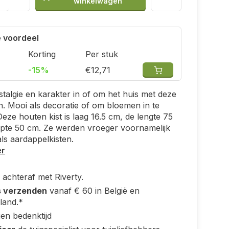
winkelwagen
 voordeel
Korting
Per stuk
-15%
€12,71
talgie en karakter in of om het huis met deze
n. Mooi als decoratie of om bloemen in te
Deze houten kist is laag 16.5 cm, de lengte 75
epte 50 cm. Ze werden vroeger voornamelijk
als aardappelkisten.
er
 achteraf met Riverty.
s verzenden
vanaf € 60 in België en
land.*
en bedenktijd