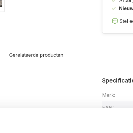
Al
28 
Nieuw
Stel e
s
Gerelateerde producten
Specificati
Merk:
EAN:
Artikelnumme