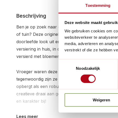
Toestemming
Beschrijving
Deze website maakt gebruik
Ben je op zoek naar een bijzondere en authentieke 
We gebruiken cookies om cont
of tuin? Deze originele, gebruikte houten gaaskiste
websiteverkeer te analyseren
doorleefde look uit en zijn nog volledig onbehande
media, adverteren en analys
versiering in huis, in de tuin of zelfs als een uniek
verstrekt of die ze hebben v
versierd met bloemen voor een extra gezellige sfee
Toestemmingsselectie
Noodzakelijk
Vroeger waren deze kisten cruciaal voor het plan
tegenwoordig zijn ze vooral populair als een decora
opbergt als een robuust opbergmeubel, als plante
creatieve draai aan geeft, deze gaaskisten dragen a
Weigeren
en karakter bij!
Lees meer