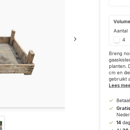
Volume
Aantal
4
Breng nos
gaaskiste
planten. 
cm en di
gebruikt 
Lees me
Betaal
Grati
Neder
14
dag