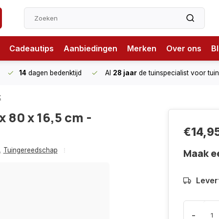
Cadeautips
Aanbiedingen
Merken
Over ons
B
14
dagen bedenktijd
Al
28 jaar
de tuinspecialist
voor tui
t
x 80 x 16,5 cm -
€14,9
,
Tuingereedschap
Maak e
Levert
-