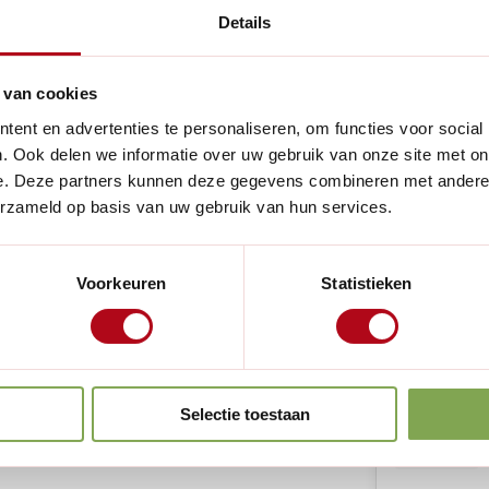
Fysieke eig
Details
Lengte:
 van cookies
Breedte:
aanvulling voor je interieur
ent en advertenties te personaliseren, om functies voor social
n stralen een schitterende,
Hoogte:
. Ook delen we informatie over uw gebruik van onze site met on
ld. Perfect voor gebruik als
e. Deze partners kunnen deze gegevens combineren met andere i
Materiaal:
e geschenkkist – bijvoorbeeld
erzameld op basis van uw gebruik van hun services.
r.
Lees meer
Overige ken
Voorkeuren
Statistieken
ten van aardappelen, maar
tief element. Of je ze nu
Handig voor
nbak gebruikt of er een
ltijd een gevoel van nostalgie
Selectie toestaan