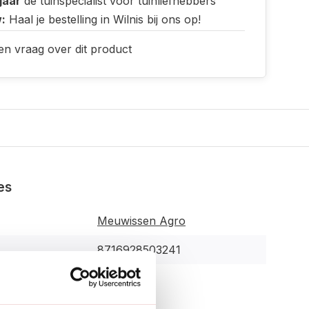
jaar
de tuinspecialist voor tuinliefhebbers
:
Haal je bestelling in Wilnis bij ons op!
en vraag over dit product
es
Meuwissen Agro
8716928503241
r:
3201924