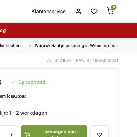
0
Klantenservice
log
nliefhebbers
Nieuw:
Haal je bestelling in Wilnis bij ons op!
Art: 3201924
EAN: 8716928503241
5
Op voorraad
en keuze:
ijd: 1 - 2 werkdagen
Toevoegen aan
+