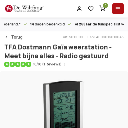
0
n Nederland.*
14
dagen bedenktijd
Al
28 jaar
de tuinspecialist
voor
Terug
Art: 5811083
EAN: 4009816018045
TFA Dostmann
Gaïa weerstation -
Meet bijna alles - Radio gestuurd
10/10 (1 Reviews)