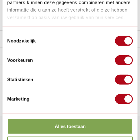
partners kunnen deze gegevens combineren met andere
Nieuw:
Haal je bestelling in Wilnis bij ons op!
informatie die u aan ze heeft verstrekt of die ze hebben
verzameld op basis van uw gebruik van hun services.
Stel een vraag over dit product
Toestemmingsselectie
Beschrijving
Noodzakelijk
Reviews
10/10
Voorkeuren
Handig voor erbij
Statistieken
Marketing
n Nederland.*
14
dagen bedenktijd
Al
28 jaar
de tuinspecialist
voo
Alles toestaan
Klantenservice