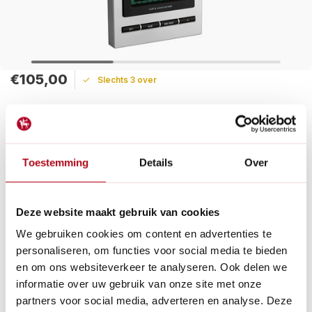
€105,00
Slechts 3 over
Maak een keuze:
Levertijd: 1 - 2 werkdagen
Gratis verzending
Toestemming
Details
Over
Het Gaïa weerstation geeft informatie over buitentemperatuur,
luchtvochtigheid en weersveranderingen via symbolen op het
basisstation.
Deze website maakt gebruik van cookies
Lees meer
We gebruiken cookies om content en advertenties te
personaliseren, om functies voor social media te bieden
Betaal achteraf met Riverty.
en om ons websiteverkeer te analyseren. Ook delen we
Gratis verzenden
vanaf € 60 in België en Nederland.*
informatie over uw gebruik van onze site met onze
14
dagen bedenktijd
partners voor social media, adverteren en analyse. Deze
Al
28 jaar
de tuinspecialist voor tuinliefhebbers