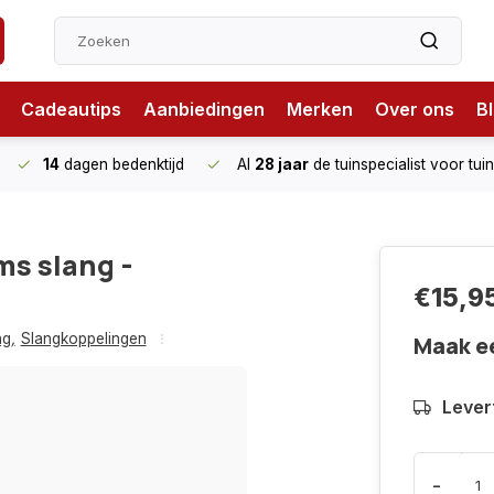
Cadeautips
Aanbiedingen
Merken
Over ons
B
14
dagen bedenktijd
Al
28 jaar
de tuinspecialist
voor tui
ms slang -
€15,9
ng
,
Slangkoppelingen
Maak e
Levert
-