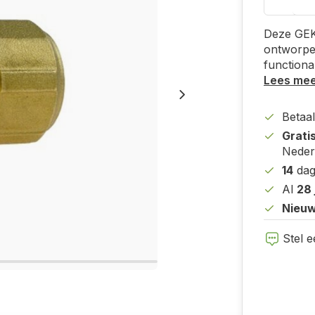
Deze GEKA
ontworpe
functionali
Lees me
Betaal
Grati
Neder
14
dag
Al
28 
Nieuw
Stel e