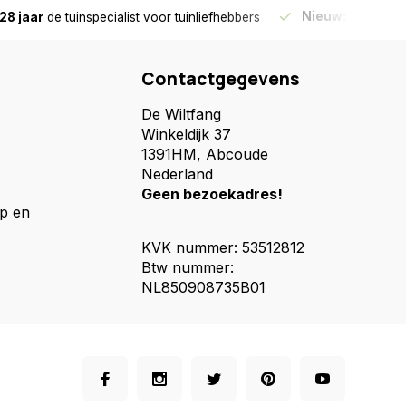
Nieuw:
Haal je bes
28 jaar
de tuinspecialist
voor tuinliefhebbers
Contactgegevens
De Wiltfang
Winkeldijk 37
1391HM, Abcoude
Nederland
Geen bezoekadres!
p en
KVK nummer: 53512812
Btw nummer:
NL850908735B01