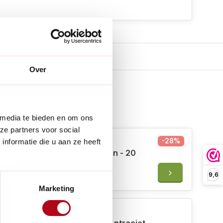
Over
 erbij
 media te bieden en om ons
ze partners voor social
-28%
nformatie die u aan ze heeft
De Wiltfang Tuinslang groen - 20
t/m 50 meter - Bioflex
9,6
€69,00
€49,95
Marketing