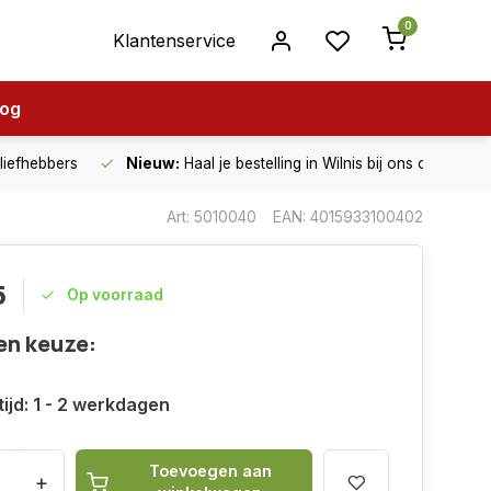
0
Klantenservice
log
nliefhebbers
Nieuw:
Haal je bestelling in Wilnis bij ons op!
Art: 5010040
EAN: 4015933100402
5
Op voorraad
en keuze:
ijd: 1 - 2 werkdagen
Toevoegen aan
+