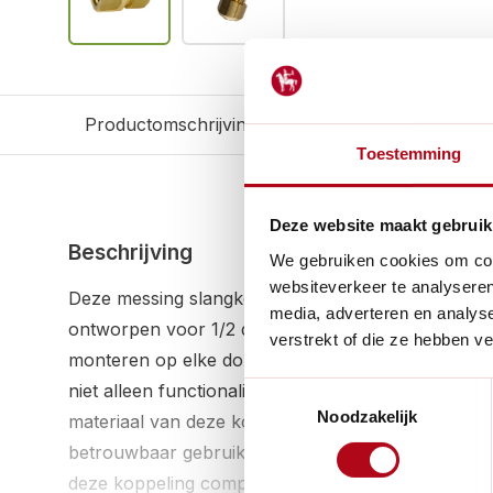
Productomschrijving
Reviews
Gerelateerd
Toestemming
Deze website maakt gebruik
Beschrijving
We gebruiken cookies om cont
websiteverkeer te analyseren
Deze messing slangkoppeling is de perfecte toevoeg
media, adverteren en analys
ontworpen voor 1/2 duims tuinslangen, is deze ko
verstrekt of die ze hebben v
monteren op elke donkergroene slang. Met een klas
niet alleen functionaliteit toe, maar ook een vleugje 
Toestemmingsselectie
Noodzakelijk
materiaal van deze koppeling is messing, wat zorg
betrouwbaar gebruik. De 1/2 duims (125 mm) ingan
deze koppeling compatibel met verschillende tuins