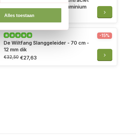
Geka Wandslanghouder - Antraciet
- Voorgeboorde gaten - Aluminium
€54,50
Alles toestaan
-15%
De Wiltfang Slanggeleider - 70 cm -
12 mm dik
€32,50
€27,63