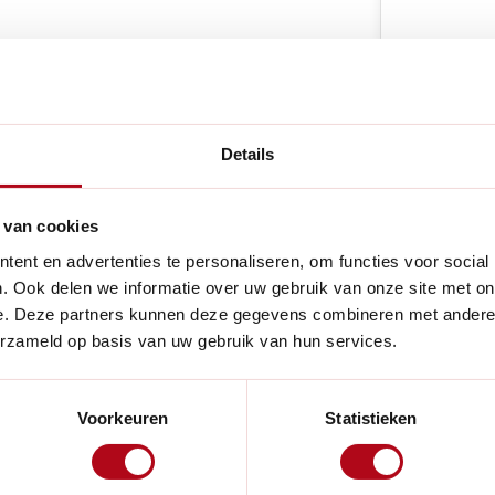
e producten
Details
 van cookies
Handig voor
ent en advertenties te personaliseren, om functies voor social
. Ook delen we informatie over uw gebruik van onze site met on
ing aan je tuin. Speciaal
e. Deze partners kunnen deze gegevens combineren met andere i
ppeling eenvoudig te
erzameld op basis van uw gebruik van hun services.
sieke uitstraling voegt het
stijl aan je tuinslang. Het
Voorkeuren
Statistieken
t voor een langdurig en
g en de klik-v-uitgang maken
langen en accessoires.