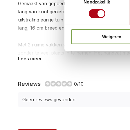
Noodzakelijk
Gemaakt van gepoedercoat staal, is dit kistje duurz
lang van kunt genieten. De elegante blauw- of crème
uitstraling aan je tuin of binnenruimte, en de co
lang, 16 cm breed en 7,5 cm hoog maken het ideaal
Weigeren
Met 2 ruime vakken van 8 cm breed biedt deze c
zonder te veel plaats in te nemen. Het handvat maa
Lees meer
te verplaatsen naar waar je het nodig hebt, terwij
opgeruimde uitstraling geeft aan je werkruimte.
Reviews
0/10
Geen reviews gevonden