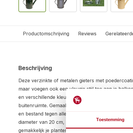
Productomschrijving
Reviews
Gerelateerd
Beschrijving
Deze verzinkte of metalen gieters met poedercoating
maar voegen ook een vleugje stijl toe aan je balko
en verschillende kleuren is deze gieter een pracht
buitenruimte. Gemaakt van hoogwaardig zink of me
en bestand tegen alle weersomstandigheden. Met 
Toestemming
diameter van 20 cm, heeft deze gieter een capacitei
gemakkelijk je planten water kunt geven zonder c