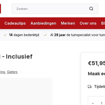
Cadeautips
Aanbiedingen
Merken
Over ons
B
14
dagen bedenktijd
Al
28 jaar
de tuinspecialist
voor tui
 - Inclusief
€51,9
ing
,
Gieters
Maak e
Tijdel
-