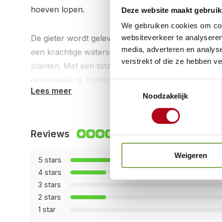
hoeven lopen.
Deze website maakt gebruik
We gebruiken cookies om cont
De gieter wordt geleverd inclusief broeskop, waar
websiteverkeer te analyseren
media, adverteren en analys
een krachtige waterstraal kunt creëren, afhankelij
verstrekt of die ze hebben v
planten. Met een totaal gewicht van 1,5 kg is deze
gemakkelijk te hanteren tijdens het tuinieren.
Toestemmingsselectie
Lees meer
Noodzakelijk
Kies voor deze praktische en stijlvolle gieter om je
en ervoor te zorgen dat je planten altijd genoeg wat
Reviews
8.7/10
uitstraling en handige functionaliteit is dit de perf
groene omgeving.
Weigeren
5 stars
4 stars
3 stars
2 stars
1 star