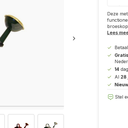
Deze meta
functionee
broeskop 
Lees me
Betaal
Grati
Neder
14
dag
Al
28 
Nieuw
Stel e