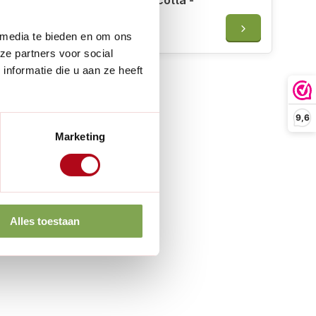
Biogreen Druppelaar terracotta -
Wijnfles - 4 stuks
€24,95
 media te bieden en om ons
ze partners voor social
nformatie die u aan ze heeft
9,6
Marketing
Alles toestaan