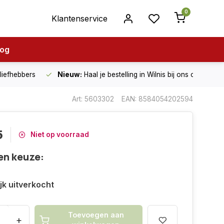
0
Klantenservice
log
nliefhebbers
Nieuw:
Haal je bestelling in Wilnis bij ons op!
Art: 5603302
EAN: 8584054202594
5
Niet op voorraad
en keuze:
ijk uitverkocht
Toevoegen aan
+