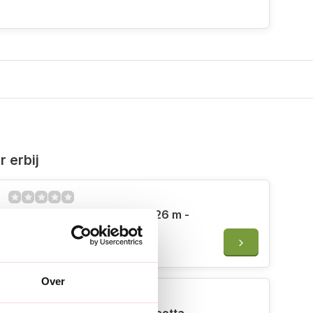
 erbij
Geka Multi sproeier - 2 tot 26 m -
Cirkelsproeier
€54,50
Over