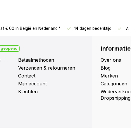
af € 60
in België en Nederland.*
14
dagen bedenktijd
Al
endien heel goed en de
cte service.
Informatie
 geopend
n
Betaalmethoden
Over ons
Verzenden & retourneren
Blog
Contact
Merken
Mijn account
Categorieën
ter. Door mijn leeftijd kan ik
Klachten
Wederverkoo
geschikt. om pas ingezaaide
Dropshipping
 kleur tussen al het groen.
lijkt mij heel degelijk. Na
weer gemakkelijk te