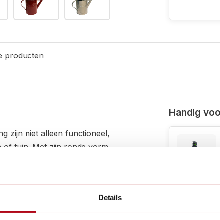
e producten
Handig voor
 zijn niet alleen functioneel,
n of tuin. Met zijn ronde vorm
ige toevoeging aan je
taal, is deze gieter duurzaam
een hoogte van 32 cm en een
Details
t van 5 liter, waardoor je
onstant heen en weer te