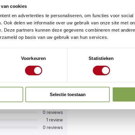
 van cookies
ent en advertenties te personaliseren, om functies voor social
door je zowel een zachte als
. Ook delen we informatie over uw gebruik van onze site met on
e. Deze partners kunnen deze gegevens combineren met andere i
k van de behoefte van je
erzameld op basis van uw gebruik van hun services.
 gieter ook licht genoeg om
Voorkeuren
Statistieken
 tuin of balkon op te fleuren
er krijgen. Met zijn klassieke
ecte toevoeging aan elke
Selectie toestaan
4 reviews
1 review
0 reviews
1 review
0 reviews