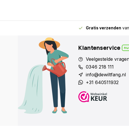
Geplaatst op 29/05/2021
Gratis verzenden
van
Rudi
Deze gieter is stevig, handig en mooi. Hij giet bov
sproeikop is makkelijk af te nemen. Snelle en corre
Klantenservice
nu
Geplaatst op 28/06/2020
Veelgestelde vrage
0346 218 111
info@dewiltfang.nl
Annechien Laporte
+31 640511932
Ik ben heel blij met mijn nieuwe donkerrode 5 ltr gie
geen zware gieter meer dragen en deze is perfect 
percelen te broezen. Bovendien heeft hij een mooie
Ook werd hij heel snel thuis-bezorgd. En de kwaliteit 
licht aandraaien zit de broes stevig vast en is ook 
verwijderen. Hartelijk dank!
Geplaatst op 05/06/2020