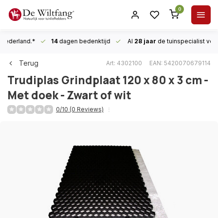
0
n Nederland.*
14
dagen bedenktijd
Al
28 jaar
de tuinspecialist
voor
Terug
Art: 4302100
EAN: 5420070679114
Trudiplas
Grindplaat 120 x 80 x 3 cm -
Met doek - Zwart of wit
0/10 (0 Reviews)