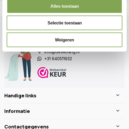
Alles toestaan
n Nederland.*
14
dagen bedenktijd
Al
28 jaar
de tuinspecialist
voo
Selectie toestaan
Klantenservice
Veelgestelde vragen
Weigeren
0346 218 111
info@dewiltfang.nl
+31 640511932
Handige links
Informatie
Contactgegevens