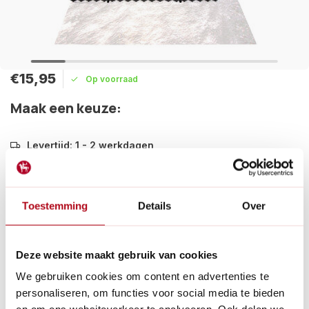
€15,95
Op voorraad
Maak een keuze:
Levertijd: 1 - 2 werkdagen
Volume voordeel
Toestemming
Details
Over
Aantal
Korting
Per stuk
75
-10%
€14,36
Deze website maakt gebruik van cookies
Met deze splitplaat legt u gemakkelijk een grindpad, oprit of
parkeerplaats aan. De platen zorgen ervoor dat u een zeer
We gebruiken cookies om content en advertenties te
stabiele ondergrond krijgt.
personaliseren, om functies voor social media te bieden
Lees meer