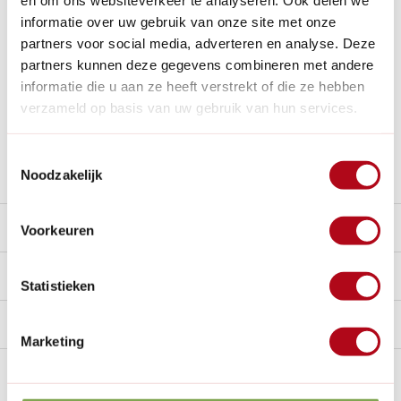
en om ons websiteverkeer te analyseren. Ook delen we
informatie over uw gebruik van onze site met onze
Betaal achteraf met Riverty.
partners voor social media, adverteren en analyse. Deze
Groot transport:
De verzendkosten zijn €14,95 in
partners kunnen deze gegevens combineren met andere
Nederland en €35,- in België.
informatie die u aan ze heeft verstrekt of die ze hebben
14
dagen bedenktijd
verzameld op basis van uw gebruik van hun services.
Al
28 jaar
de tuinspecialist voor tuinliefhebbers
Nieuw:
Haal je bestelling in Wilnis bij ons op!
Toestemmingsselectie
Stel een vraag over dit product
Noodzakelijk
Beschrijving
Voorkeuren
Reviews
0/10
Statistieken
Handig voor erbij
Marketing