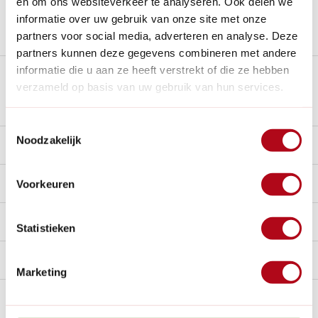
en om ons websiteverkeer te analyseren. Ook delen we
informatie over uw gebruik van onze site met onze
Stel een vraag over dit product
partners voor social media, adverteren en analyse. Deze
partners kunnen deze gegevens combineren met andere
informatie die u aan ze heeft verstrekt of die ze hebben
Plus- en minpunten
verzameld op basis van uw gebruik van hun services.
Toestemmingsselectie
Noodzakelijk
Beschrijving
Reviews
0/10
Voorkeuren
Specificaties
Statistieken
Handig voor erbij
Marketing