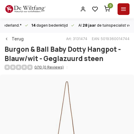
0
n Nederland.*
14
dagen bedenktijd
Al
28 jaar
de tuinspecialist
voor
Terug
Art: 3131474
EAN: 5019360014744
Burgon & Ball
Baby Dotty Hangpot -
Blauw/wit - Geglazuurd steen
0/10 (0 Reviews)