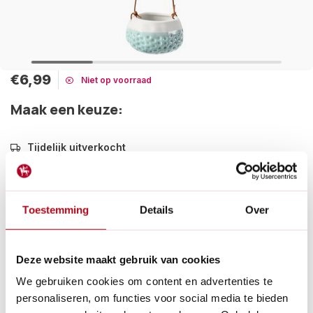
€6,99
Niet op voorraad
Maak een keuze:
Tijdelijk uitverkocht
Het Burgon & Ball hangpotje Baby Dotty gemaakt van een
geglazuurde stenen pot in de kleur blauw met wit en leren
hangkoord. Ideaal voor vetplanten.
Toestemming
Details
Over
Lees meer
Betaal achteraf met Riverty.
Deze website maakt gebruik van cookies
Gratis verzenden
vanaf € 60 in België en Nederland.*
14
dagen bedenktijd
We gebruiken cookies om content en advertenties te
Al
28 jaar
de tuinspecialist voor tuinliefhebbers
personaliseren, om functies voor social media te bieden
Nieuw:
Haal je bestelling in Wilnis bij ons op!