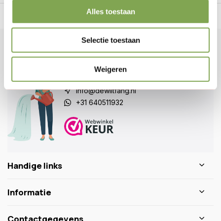
Alles toestaan
n Nederland.*
14
dagen bedenktijd
Al
28 jaar
de tuinspecialist
voo
Selectie toestaan
Klantenservice
Veelgestelde vragen
Weigeren
0346 218 111
info@dewiltfang.nl
+31 640511932
Handige links
Informatie
Contactgegevens