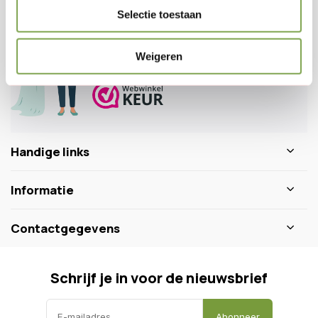
Veelgestelde vragen
Selectie toestaan
0346 218 111
info@dewiltfang.nl
Weigeren
+31 640511932
Handige links
Informatie
Contactgegevens
Schrijf je in voor de nieuwsbrief
Abonneer