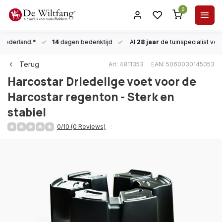
0
n Nederland.*
14
dagen bedenktijd
Al
28 jaar
de tuinspecialist
voor
Terug
Art: 4811353
EAN: 5060030145053
Harcostar
Driedelige voet voor de
Harcostar regenton - Sterk en
stabiel
0/10 (0 Reviews)