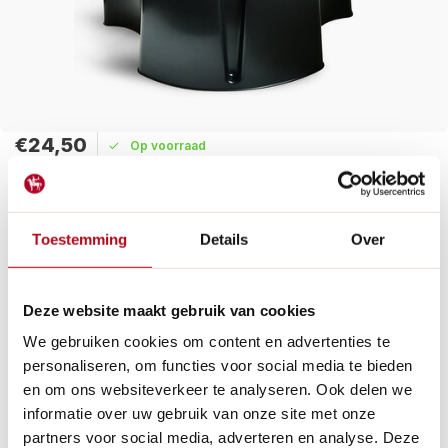
€24,50
Op voorraad
Maak een keuze:
Toestemming
Details
Over
Levertijd: 1 - 2 werkdagen
De Harcostar driedelige voet voor de regentonnen. Zorgt dat
de regenton iets hoger van de grond staat om water te tappen
Deze website maakt gebruik van cookies
of een tuinslang te monteren.
Lees meer
We gebruiken cookies om content en advertenties te
personaliseren, om functies voor social media te bieden
Betaal achteraf met Riverty.
en om ons websiteverkeer te analyseren. Ook delen we
Gratis verzenden
vanaf € 60 in België en Nederland.*
informatie over uw gebruik van onze site met onze
14
dagen bedenktijd
partners voor social media, adverteren en analyse. Deze