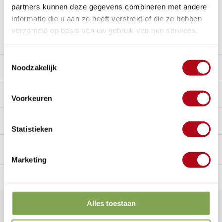
Al
28 jaar
de tuinspecialist voor tuinliefhebbers
partners kunnen deze gegevens combineren met andere
Nieuw:
Haal je bestelling in Wilnis bij ons op!
informatie die u aan ze heeft verstrekt of die ze hebben
verzameld op basis van uw gebruik van hun services.
Stel een vraag over dit product
Toestemmingsselectie
Beschrijving
Noodzakelijk
Reviews
0/10
Voorkeuren
Handig voor erbij
Statistieken
Marketing
n Nederland.*
14
dagen bedenktijd
Al
28 jaar
de tuinspecialist
voo
Alles toestaan
Klantenservice