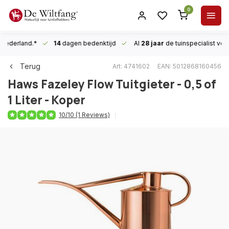
0
n Nederland.*
14
dagen bedenktijd
Al
28 jaar
de tuinspecialist
voor
Terug
Art: 4741602
EAN: 5012868160456
Haws
Fazeley Flow Tuitgieter - 0,5 of
1 Liter - Koper
10/10 (1 Reviews)