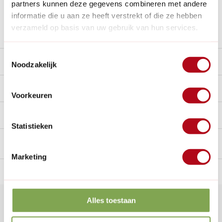
partners kunnen deze gegevens combineren met andere
Nieuw:
Haal je bestelling in Wilnis bij ons op!
informatie die u aan ze heeft verstrekt of die ze hebben
verzameld op basis van uw gebruik van hun services.
Stel een vraag over dit product
Toestemmingsselectie
Beschrijving
Noodzakelijk
Reviews
10/10
Voorkeuren
Handig voor erbij
Statistieken
Marketing
n Nederland.*
14
dagen bedenktijd
Al
28 jaar
de tuinspecialist
voo
Alles toestaan
Klantenservice