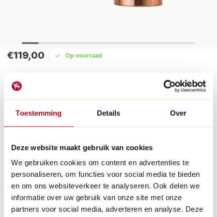
€119,00
Op voorraad
Maak een keuze:
Levertijd: 1 - 2 werkdagen
Gratis verzending
Toestemming
Details
Over
De Fazeley Flow tuitgieter van Haws is een elegante en
functionele gieter van koper, met een inhoud van 0.5 of 1 liter
en gemaakt van koper.
Deze website maakt gebruik van cookies
Lees meer
We gebruiken cookies om content en advertenties te
personaliseren, om functies voor social media te bieden
Betaal achteraf met Riverty.
en om ons websiteverkeer te analyseren. Ook delen we
Gratis verzenden
vanaf € 60 in België en Nederland.*
informatie over uw gebruik van onze site met onze
14
dagen bedenktijd
partners voor social media, adverteren en analyse. Deze
Al
28 jaar
de tuinspecialist voor tuinliefhebbers