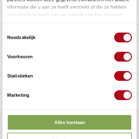
informatie die u aan ze heeft verstrekt of die ze hebben
Stel een vraag over dit product
verzameld op basis van uw gebruik van hun services.
Toestemmingsselectie
Beschrijving
Noodzakelijk
Reviews
0/10
Voorkeuren
Handig voor erbij
Statistieken
Marketing
n Nederland.*
14
dagen bedenktijd
Al
28 jaar
de tuinspecialist
voo
Klantenservice
Alles toestaan
Veelgestelde vragen