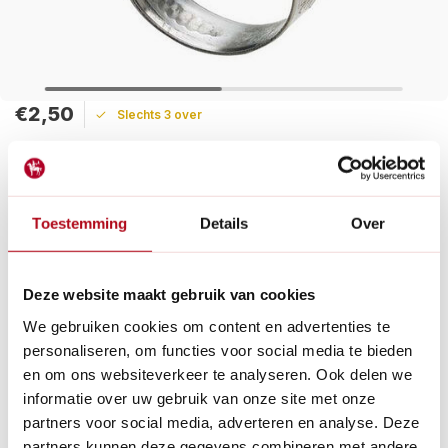
€2,50
Slechts 3 over
Maak een keuze:
Levertijd: 1 - 2 werkdagen
Toestemming
Details
Over
De JCS Hi-grip slangklem is de best mogelijke kwaliteit
slangklem op de markt, gemaakt van 18/8 marine quality RVS
en geschikt voor gebruik in zout water.
Deze website maakt gebruik van cookies
Lees meer
We gebruiken cookies om content en advertenties te
personaliseren, om functies voor social media te bieden
Betaal achteraf met Riverty.
en om ons websiteverkeer te analyseren. Ook delen we
Gratis verzenden
vanaf € 60 in België en Nederland.*
informatie over uw gebruik van onze site met onze
14
dagen bedenktijd
partners voor social media, adverteren en analyse. Deze
Al
28 jaar
de tuinspecialist voor tuinliefhebbers
partners kunnen deze gegevens combineren met andere
Nieuw:
Haal je bestelling in Wilnis bij ons op!