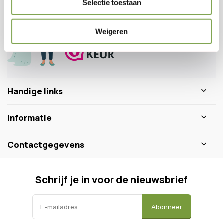
Selectie toestaan
0346 218 111
info@dewiltfang.nl
+31 640511932
Weigeren
Handige links
Informatie
Contactgegevens
Schrijf je in voor de nieuwsbrief
Abonneer