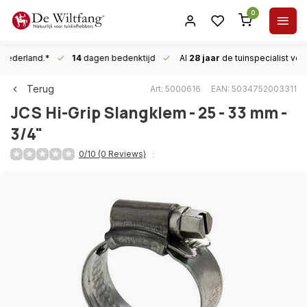
0
n Nederland.*
14
dagen bedenktijd
Al
28 jaar
de tuinspecialist
voor
Terug
Art: 5000616
EAN: 5034752003311
JCS
Hi-Grip Slangklem - 25 - 33 mm -
3/4"
0/10 (0 Reviews)