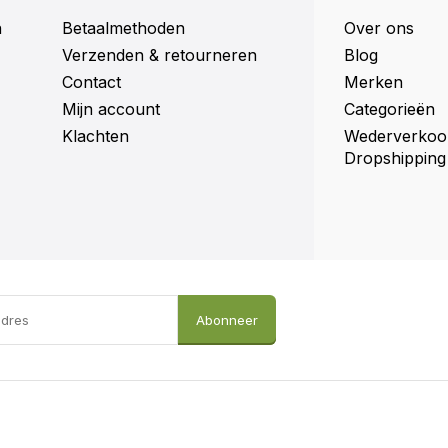
ud.
n
Betaalmethoden
Over ons
Verzenden & retourneren
Blog
Contact
Merken
Mijn account
Categorieën
Klachten
Wederverkoo
Dropshipping
 tijd te besteden aan
 doe je een duurzame
voor de stijlvolle Hooiberg
Abonneer
s