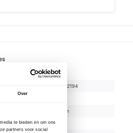
es
Voldux
8720569162194
Over
r:
VOLELINE
150, 431 cm
 media te bieden en om ons
150 cm
ze partners voor social