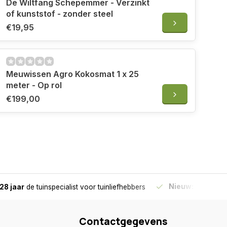
De Wiltfang Schepemmer - Verzinkt
d hout:
of kunststof - zonder steel
€19,95
Marterproof
2 jaar
Meuwissen Agro Kokosmat 1 x 25
meter - Op rol
€199,00
Nieuw:
Haal je bes
28 jaar
de tuinspecialist
voor tuinliefhebbers
Contactgegevens