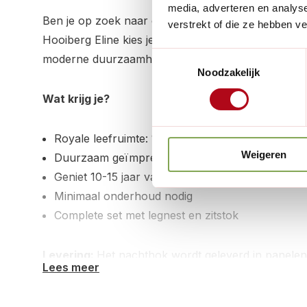
media, adverteren en analys
Ben je op zoek naar een karaktervol kippenhok dat 
verstrekt of die ze hebben v
Hooiberg Eline kies je voor een unieke combinatie v
Toestemmingsselectie
moderne duurzaamheid.
Noodzakelijk
Wat krijg je?
Royale leefruimte: 150 x 150 x 225 cm (LxBxH)
Weigeren
Duurzaam geïmpregneerd hout
Geniet 10-15 jaar van je investering
Minimaal onderhoud nodig
Complete set met legnest en zitstok
Levering:
Het nachthok wordt geleverd in panelen 
Lees meer
Het is eenvoudig zelf te monteren. Voldux maakt g
bezorgdienst voor het leveren van de verblijven. D