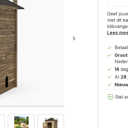
Geef jouw
met dit k
blikvanger
Lees me
Betaal
Groot
Nederl
14
dag
Al
28 
Nieuw
Stel e