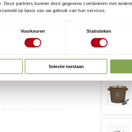
Hoogte:
e. Deze partners kunnen deze gegevens combineren met andere i
je tuin verfraait? Met de
erzameld op basis van uw gebruik van hun services.
Geschikt voor
an traditionele uitstraling en
Grondmaat:
Voorkeuren
Statistieken
Inclusief nac
Lees meer
Inclusief ren:
Inclusief raa
Selectie toestaan
Handig voor
Inclusief deur
Aantal deuren
Legnest:
en het dak is al gemonteerd.
Zitstok:
ebruik van een eigen
e klantenservice informeert
Materiaal: