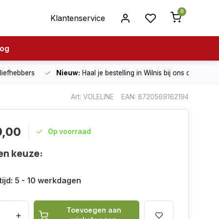
0
Klantenservice
log
nliefhebbers
Nieuw:
Haal je bestelling in Wilnis bij ons op!
Art: VOLELINE
EAN: 8720569162194
9,00
Op voorraad
en keuze:
tijd: 5 - 10 werkdagen
Toevoegen aan
+