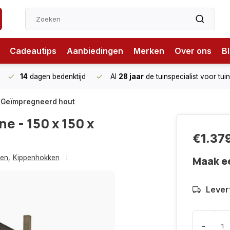
Cadeautips
Aanbiedingen
Merken
Over ons
B
14
dagen bedenktijd
Al
28 jaar
de tuinspecialist
voor tui
 - Geïmpregneerd hout
e - 150 x 150 x
€1.37
ven
,
Kippenhokken
Maak e
Lever
-