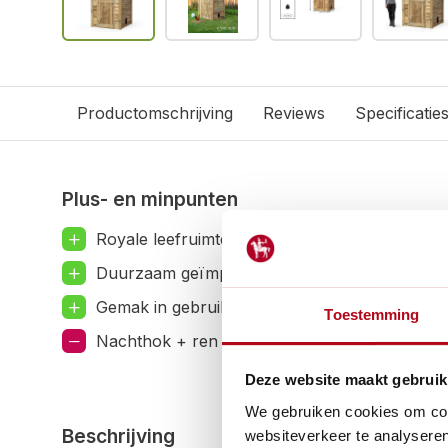
Productomschrijving
Reviews
Specificatie
Plus- en minpunten
Royale leefruimte: 150 of 431 x 150 x 225 cm.
Duurzaam geïmpregneerd hout, dus minimaal
Gemak in gebruik: eenvoudig onderhoud en r
Toestemming
Nachthok + ren in panelen geleverd, dak gem
Deze website maakt gebruik
We gebruiken cookies om cont
Beschrijving
websiteverkeer te analyseren