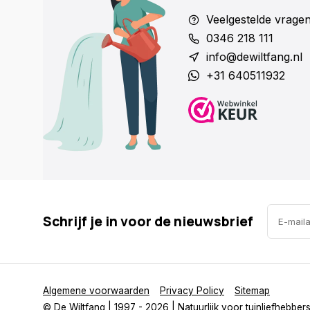
Open de brede toegangsdeur voor snel onderho
Veelgestelde vrage
Je kippen lopen vrij in en uit.
0346 218 111
Past perfect in je kippenren.
info@dewiltfang.nl
+31 640511932
Een slimme keuze
Dankzij het geïmpregneerde hout hoef je nauwelijks
onderhoud. Met een levensduur van 10 tot 15 jaar
investering waar je lang plezier van hebt.
Geef je kippen het verblijf dat ze verdienen - kies 
Schrijf je in voor de nieuwsbrief
Eline en creëer een echte blikvanger in je tuin!
Algemene voorwaarden
Privacy Policy
Sitemap
© De Wiltfang
| 1997 - 2026 | Natuurlijk voor tuinliefhebber