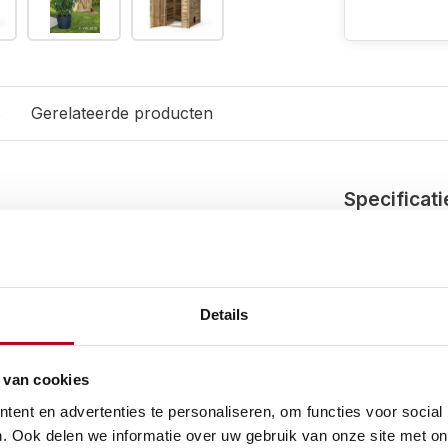
s
Gerelateerde producten
Specificati
Merk:
 onderhoud.
EAN:
uime toegangsdeur.
Details
Artikelnumme
onteerd. Let op zwaar!
Lengte:
 van cookies
ent en advertenties te personaliseren, om functies voor social
Breedte:
. Ook delen we informatie over uw gebruik van onze site met on