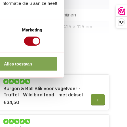
225 cm
nformatie die u aan ze heeft
 dieren:
Kippen, konijnen
9,6
125 x 125, 425 x 125 cm
Marketing
hthok:
Beide mogelijk
m:
Alles toestaan
 erbij
:
:
1, 2
Burgon & Ball Blik voor vogelvoer -
Truffel - Wild bird food - met deksel
€34,50
Dakleer, vurenhout