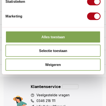
Statistieken
Beschrijving
Marketing
Reviews
0/10
Specificaties
Alles toestaan
Handig voor erbij
Selectie toestaan
Weigeren
n Nederland.*
14
dagen bedenktijd
Al
28 jaar
de tuinspecialist
voo
Klantenservice
Veelgestelde vragen
0346 218 111