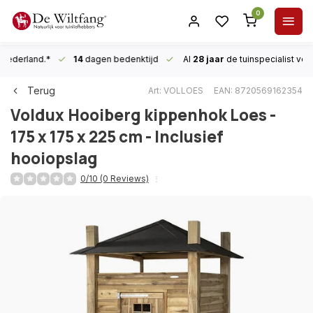
0
n Nederland.*
14
dagen bedenktijd
Al
28 jaar
de tuinspecialist
voor
Terug
Art: VOLLOES
EAN: 8720569162354
Voldux
Hooiberg kippenhok Loes -
175 x 175 x 225 cm - Inclusief
hooiopslag
0/10 (0 Reviews)