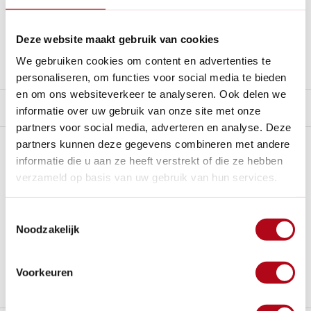
14
dagen bedenktijd
Al
28 jaar
de tuinspecialist voor tuinliefhebbers
Nieuw:
Haal je bestelling in Wilnis bij ons op!
Deze website maakt gebruik van cookies
We gebruiken cookies om content en advertenties te
Stel een vraag over dit product
personaliseren, om functies voor social media te bieden
en om ons websiteverkeer te analyseren. Ook delen we
Product video
informatie over uw gebruik van onze site met onze
partners voor social media, adverteren en analyse. Deze
partners kunnen deze gegevens combineren met andere
Plus- en minpunten
informatie die u aan ze heeft verstrekt of die ze hebben
verzameld op basis van uw gebruik van hun services.
Royale leefruimte: 175 of 562 x 150 x 225 cm.
Duurzaam geïmpregneerd hout, dus minimaal onderhoud.
Toestemmingsselectie
Gemak in gebruik: eenvoudig onderhoud en ruime
Noodzakelijk
toegangsdeur.
Nachthok + ren in panelen geleverd, dak gemonteerd. Let
Voorkeuren
op zwaar!