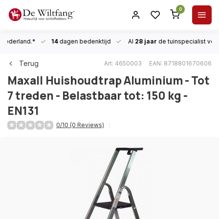
0
n Nederland.*
14
dagen bedenktijd
Al
28 jaar
de tuinspecialist
voor
Terug
Art: 4650003
EAN: 8718801670606
Maxall
Huishoudtrap Aluminium - Tot
7 treden - Belastbaar tot: 150 kg -
EN131
0/10 (0 Reviews)