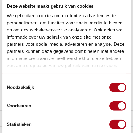
14
dagen bedenktijd
Deze website maakt gebruik van cookies
Al
28 jaar
de tuinspecialist voor tuinliefhebbers
Nieuw:
Haal je bestelling in Wilnis bij ons op!
We gebruiken cookies om content en advertenties te
personaliseren, om functies voor social media te bieden
Stel een vraag over dit product
en om ons websiteverkeer te analyseren. Ook delen we
informatie over uw gebruik van onze site met onze
partners voor social media, adverteren en analyse. Deze
Plus- en minpunten
partners kunnen deze gegevens combineren met andere
informatie die u aan ze heeft verstrekt of die ze hebben
Kan tot wel 150 kg dragen!
verzameld op basis van uw gebruik van hun services.
Verkrijgbaar in meerdere hoogtes.
Gereedschapsbakje bovenop om klein materiaal in op te
Toestemmingsselectie
bergen.
Noodzakelijk
Zwaarste model weegt toch nog 6,6 kg.
Voorkeuren
Beschrijving
Statistieken