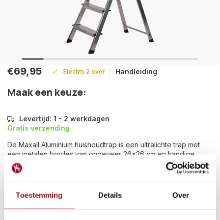
€69,95
Handleiding
Slechts 2 over
Maak een keuze:
Levertijd: 1 - 2 werkdagen
Gratis verzending
De Maxall Aluminium huishoudtrap is een ultralichte trap met
een metalen bordes van ongeveer 26x26 cm en handige
gereedschapshouder.
Lees meer
Toestemming
Details
Over
Betaal achteraf met Riverty.
Gratis verzenden
vanaf € 60 in België en Nederland.*