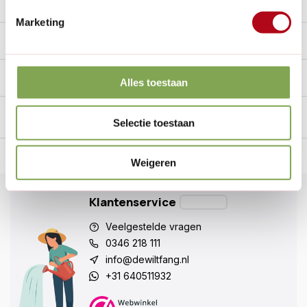
Reviews
0/10
Marketing
Specificaties
Handig voor erbij
Alles toestaan
Selectie toestaan
n Nederland.*
14
dagen bedenktijd
Al
28 jaar
de tuinspecialist
voo
Weigeren
Klantenservice
Veelgestelde vragen
0346 218 111
info@dewiltfang.nl
+31 640511932