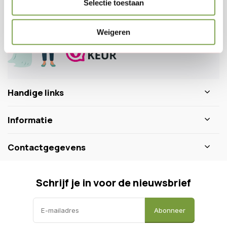
Selectie toestaan
0346 218 111
info@dewiltfang.nl
+31 640511932
Weigeren
Handige links
Informatie
Contactgegevens
Schrijf je in voor de nieuwsbrief
Abonneer