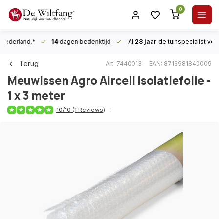
0
n Nederland.*
14
dagen bedenktijd
Al
28 jaar
de tuinspecialist
voor
Terug
Art: 7440013
EAN: 8713981840009
Meuwissen Agro
Aircell isolatiefolie -
1 x 3 meter
10/10 (1 Reviews)