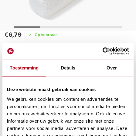
€6,79
Op voorraad
Maak een keuze:
Levertijd: 1 - 2 werkdagen
Toestemming
Details
Over
Luchtkussenfolie 1 x 3 meter te gebruiken om planten mee in te
pakken en zo te beschermen tegen lichte vorst. Het
isolatiefolie is voorzien van een kleine nop.
Deze website maakt gebruik van cookies
Lees meer
We gebruiken cookies om content en advertenties te
personaliseren, om functies voor social media te bieden
Betaal achteraf met Riverty.
en om ons websiteverkeer te analyseren. Ook delen we
Gratis verzenden
vanaf € 60 in België en Nederland.*
informatie over uw gebruik van onze site met onze
14
dagen bedenktijd
partners voor social media, adverteren en analyse. Deze
Al
28 jaar
de tuinspecialist voor tuinliefhebbers
partners kunnen deze gegevens combineren met andere
Nieuw:
Haal je bestelling in Wilnis bij ons op!