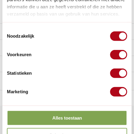
informatie die u aan ze heeft verstrekt of die ze hebben
Stel een vraag over dit product
verzameld op basis van uw gebruik van hun services.
Toestemmingsselectie
Beschrijving
Noodzakelijk
Reviews
10/10
Voorkeuren
Handig voor erbij
Statistieken
Marketing
n Nederland.*
14
dagen bedenktijd
Al
28 jaar
de tuinspecialist
voo
Klantenservice
Alles toestaan
Veelgestelde vragen