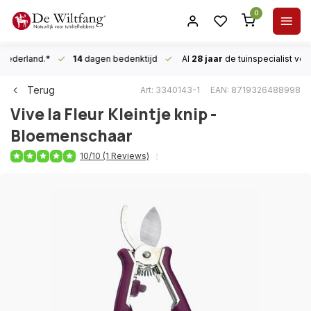
0
n Nederland.*
14
dagen bedenktijd
Al
28 jaar
de tuinspecialist
voor
Terug
Art: 3340143-1
EAN: 8719326488998
Vive la Fleur
Kleintje knip -
Bloemenschaar
10/10 (1 Reviews)