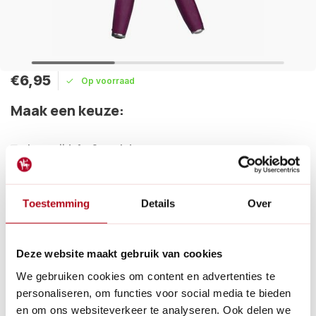
€6,95
Op voorraad
Maak een keuze:
Levertijd: 1 - 2 werkdagen
Volume voordeel
Toestemming
Details
Over
Aantal
Korting
Per stuk
24
-10%
€6,26
Deze website maakt gebruik van cookies
Hobbyschaar die fijn in de hand ligt door de met latex
We gebruiken cookies om content en advertenties te
bekleedde anti-slip handgrepen. Ze hebben een handige
sluiting die makkelijk met 1 hand te gebruiken is.
personaliseren, om functies voor social media te bieden
Lees meer
en om ons websiteverkeer te analyseren. Ook delen we