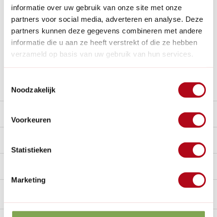
informatie over uw gebruik van onze site met onze
Betaal achteraf met Riverty.
partners voor social media, adverteren en analyse. Deze
Gratis verzenden
vanaf € 60 in België en Nederland.*
partners kunnen deze gegevens combineren met andere
14
dagen bedenktijd
informatie die u aan ze heeft verstrekt of die ze hebben
Al
28 jaar
de tuinspecialist voor tuinliefhebbers
verzameld op basis van uw gebruik van hun services.
Nieuw:
Haal je bestelling in Wilnis bij ons op!
Toestemmingsselectie
Stel een vraag over dit product
Noodzakelijk
Beschrijving
Voorkeuren
Reviews
10/10
Statistieken
Handig voor erbij
Marketing