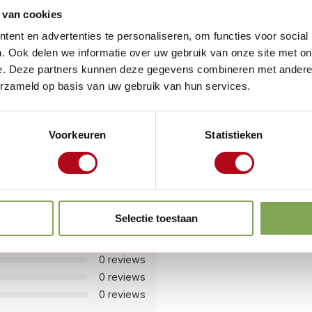
fs 6 pluggen en een 10 mm
 van cookies
 ondersteunen? Geen
ent en advertenties te personaliseren, om functies voor social
breid met een tweede kabel.
. Ook delen we informatie over uw gebruik van onze site met on
e. Deze partners kunnen deze gegevens combineren met andere i
erzameld op basis van uw gebruik van hun services.
en draaddikte van 2 mm,
e constructie, maar ook een
ert van 55 tot 60 mm,
Voorkeuren
Statistieken
m te gedijen en jouw gevel
Selectie toestaan
21 reviews
1 review
0 reviews
0 reviews
0 reviews