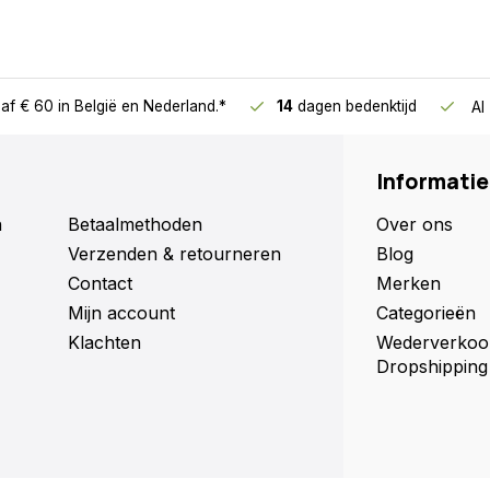
af € 60
in België en Nederland.*
14
dagen bedenktijd
Al
Informatie
n
Betaalmethoden
Over ons
Verzenden & retourneren
Blog
oudig te monteren
Contact
Merken
Mijn account
Categorieën
Klachten
Wederverkoo
Dropshipping