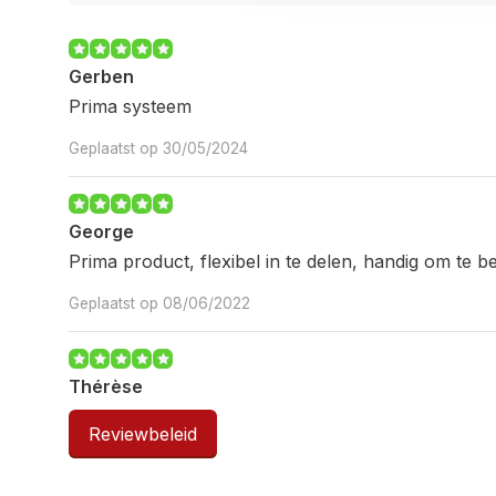
Gerben
Prima systeem
Geplaatst op 30/05/2024
George
Prima product, flexibel in te delen, handig om te b
Geplaatst op 08/06/2022
Thérèse
Fantastisch materiaal. Ik installeerde het al zeker t
Reviewbeleid
en vrienden. En het blijft er mooi uitzien. Goed eve
te boren, want het is voor jaren!