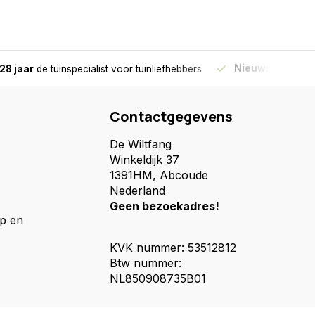
Nieuw:
Haal je bes
28 jaar
de tuinspecialist
voor tuinliefhebbers
Contactgegevens
De Wiltfang
Winkeldijk 37
1391HM, Abcoude
Nederland
Geen bezoekadres!
p en
KVK nummer: 53512812
Btw nummer:
NL850908735B01