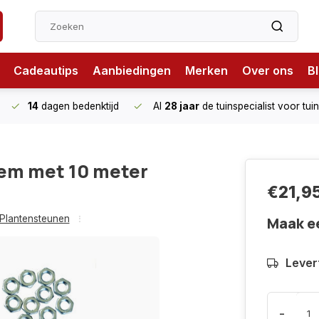
Cadeautips
Aanbiedingen
Merken
Over ons
B
14
dagen bedenktijd
Al
28 jaar
de tuinspecialist
voor tui
em met 10 meter
€21,9
Plantensteunen
Maak e
Levert
-