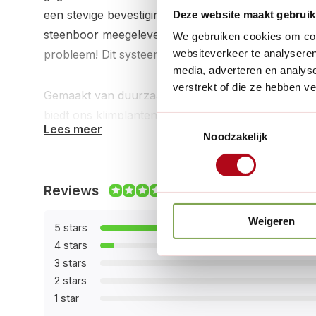
een stevige bevestiging aan steen, worden er zel
Deze website maakt gebruik
steenboor meegeleverd. Wil je nog meer planten
We gebruiken cookies om cont
probleem! Dit systeem kan eenvoudig worden uitge
websiteverkeer te analyseren
media, adverteren en analys
verstrekt of die ze hebben v
Gemaakt van duurzaam gegalvaniseerd staal met e
biedt ons klimplantensysteem niet alleen een solid
Toestemmingsselectie
Lees meer
prachtige uitstraling. De afstand tot de gevel varie
Noodzakelijk
waardoor jouw planten voldoende ruimte hebben o
beschermd blijft.
Reviews
9.9/10
Weigeren
5 stars
4 stars
3 stars
2 stars
1 star