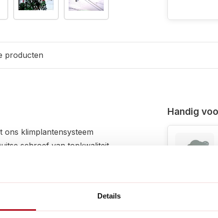
e producten
Handig voor
t ons klimplantensysteem
uitse schroef van topkwaliteit
 al jouw favoriete klimplanten
Details
eter lange kabel en 6 stevige
zowel hout als steen. Voor