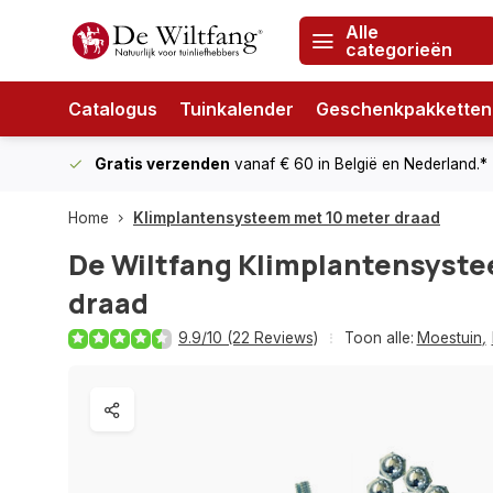
Alle
categorieën
Catalogus
Tuinkalender
Geschenkpakketten
Gratis verzenden
vanaf € 60
in België en Nederland.*
Home
Klimplantensysteem met 10 meter draad
De Wiltfang
Klimplantensyste
draad
9.9/10 (22 Reviews)
Toon alle:
Moestuin
,