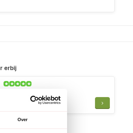
 erbij
De Wiltfang Victoriaanse
hanglabels - 10 stuks
€27,95
Over