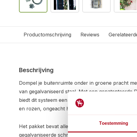
Productomschrijving
Reviews
Gerelateerd
Beschrijving
Dompel je buitenruimte onder in groene pracht me
van gegalvaniseerd staal. Met een gepatenteerde D
biedt dit systeem een robuuste ondersteuning voor
en rozen, ongeacht het seizoen.
Toestemming
Het pakket bevat alles wat je nodig hebt: een 10 m
gegalvaniseerde schroeven die geschikt zijn voor 