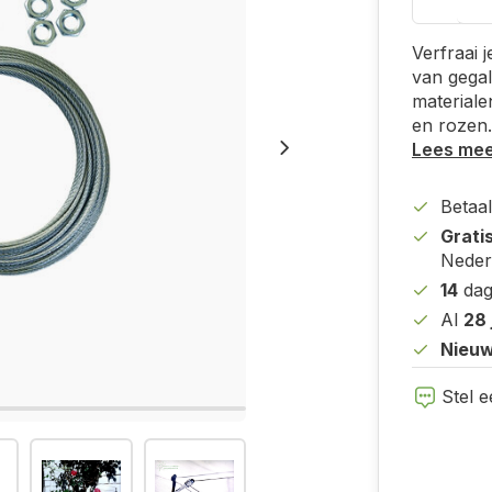
Verfraai 
van gegal
materiale
en rozen.
Lees me
Betaal
Grati
Neder
14
dag
Al
28 
Nieuw
Stel e