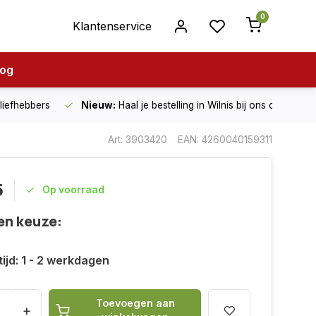
0
Klantenservice
log
nliefhebbers
Nieuw:
Haal je bestelling in Wilnis bij ons op!
Art: 3903420
EAN: 4260040159311
5
Op voorraad
en keuze:
ijd: 1 - 2 werkdagen
Toevoegen aan
+