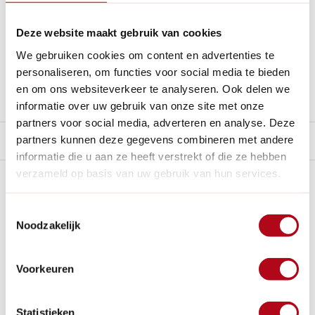
Gratis verzenden
vanaf € 60 in België en Nederland.*
14
dagen bedenktijd
Deze website maakt gebruik van cookies
Al
28 jaar
de tuinspecialist voor tuinliefhebbers
We gebruiken cookies om content en advertenties te
Nieuw:
Haal je bestelling in Wilnis bij ons op!
personaliseren, om functies voor social media te bieden
en om ons websiteverkeer te analyseren. Ook delen we
Stel een vraag over dit product
informatie over uw gebruik van onze site met onze
partners voor social media, adverteren en analyse. Deze
partners kunnen deze gegevens combineren met andere
Product video
informatie die u aan ze heeft verstrekt of die ze hebben
verzameld op basis van uw gebruik van hun services.
Plus- en minpunten
Toestemmingsselectie
Door de kleuren met prints makkelijk terug te vinden in de
Noodzakelijk
tuin.
Vanwege de foam is het zacht voor je knieën, voel goed!
Voorkeuren
Handvat is ook makkelijk om het knielkussen op te
hangen.
Eigenlijk te mooi om op te knielen/zitten
Statistieken