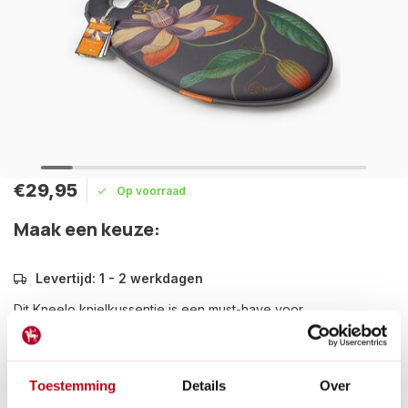
€29,95
Op voorraad
Maak een keuze:
Levertijd: 1 - 2 werkdagen
Dit Kneelo knielkussentje is een must-have voor
tuinliefhebbers, beschermt je knieën tijdens het tuinieren en is
ook handig als zitkussen.
Lees meer
Toestemming
Details
Over
Betaal achteraf met Riverty.