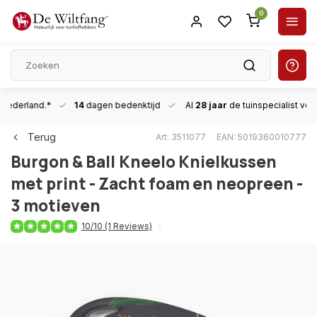
0
n Nederland.*
14
dagen bedenktijd
Al
28 jaar
de tuinspecialist
voor
Terug
Art: 3511077
EAN: 5019360010777
Burgon & Ball
Kneelo Knielkussen
met print - Zacht foam en neopreen -
3 motieven
10/10 (1 Reviews)