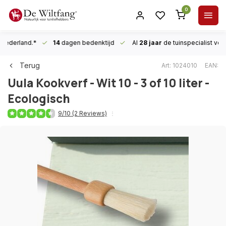
0
n Nederland.*
14
dagen bedenktijd
Al
28 jaar
de tuinspecialist
voor
Terug
Art: 1024010
EAN:
Uula
Kookverf - Wit 10 - 3 of 10 liter -
Ecologisch
9/10 (2 Reviews)