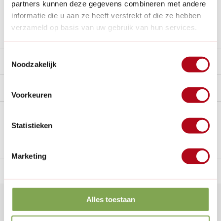
partners kunnen deze gegevens combineren met andere
Nieuw:
Haal je bestelling in Wilnis bij ons op!
informatie die u aan ze heeft verstrekt of die ze hebben
verzameld op basis van uw gebruik van hun services.
Stel een vraag over dit product
Toestemmingsselectie
Beschrijving
Noodzakelijk
Reviews
9/10
Voorkeuren
Handig voor erbij
Statistieken
Marketing
n Nederland.*
14
dagen bedenktijd
Al
28 jaar
de tuinspecialist
voo
Alles toestaan
Klantenservice