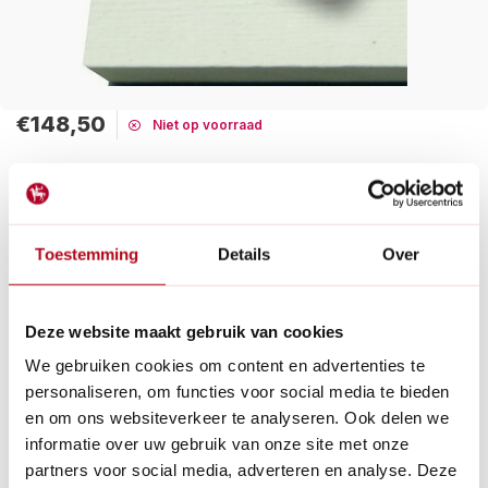
€148,50
Niet op voorraad
Maak een keuze:
Tijdelijk uitverkocht
Gratis verzending
Toestemming
Details
Over
UULA KOOKVERF® is een water verdunbare, oplosmiddelvrije,
dampdoorlatende, en natuurvriendelijke verf voor binnen en
buiten.
Deze website maakt gebruik van cookies
Lees meer
We gebruiken cookies om content en advertenties te
personaliseren, om functies voor social media te bieden
Betaal achteraf met Riverty.
en om ons websiteverkeer te analyseren. Ook delen we
Gratis verzenden
vanaf € 60 in België en Nederland.*
informatie over uw gebruik van onze site met onze
14
dagen bedenktijd
partners voor social media, adverteren en analyse. Deze
Al
28 jaar
de tuinspecialist voor tuinliefhebbers