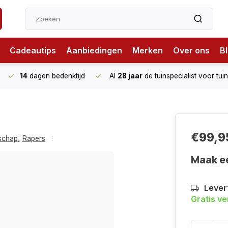
Cadeautips
Aanbiedingen
Merken
Over ons
B
14
dagen bedenktijd
Al
28 jaar
de tuinspecialist
voor tui
€99,9
schap
,
Rapers
Maak e
Levert
Gratis v