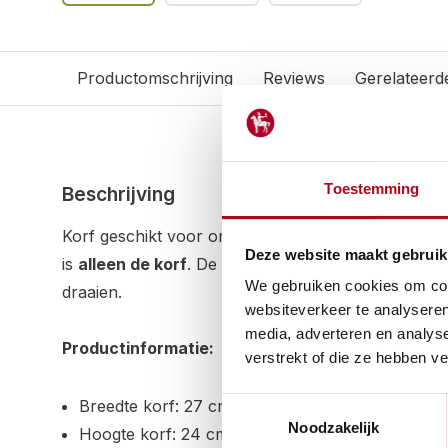
Productomschrijving
Reviews
Gerelateerd
Toestemming
Beschrijving
Korf geschikt voor onze rapers. Deze korf is gesch
Deze website maakt gebruik
is
alleen de korf
. De korf is voorzien van een schr
We gebruiken cookies om cont
draaien.
websiteverkeer te analyseren
media, adverteren en analys
Productinformatie:
verstrekt of die ze hebben v
Toestemmingsselectie
Breedte korf: 27 cm
Noodzakelijk
Hoogte korf: 24 cm