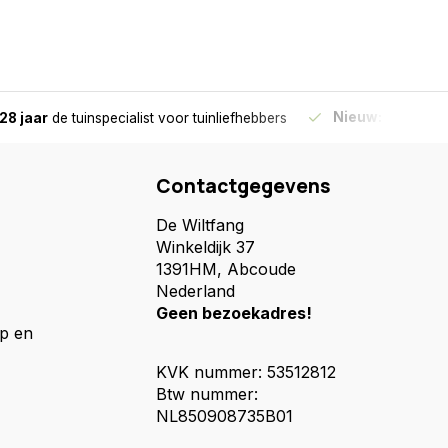
Nieuw:
Haal je bes
28 jaar
de tuinspecialist
voor tuinliefhebbers
Contactgegevens
De Wiltfang
Winkeldijk 37
1391HM, Abcoude
Nederland
Geen bezoekadres!
p en
KVK nummer: 53512812
Btw nummer:
NL850908735B01