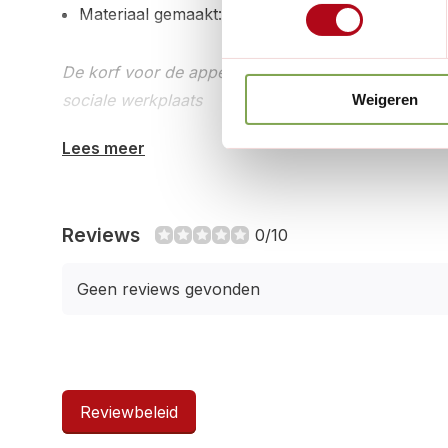
Materiaal gemaakt: hoogwaardig materiaal
De korf voor de appel- en walnotenraper op teles
sociale werkplaats
Weigeren
Lees meer
Reviews
0/10
Geen reviews gevonden
Reviewbeleid