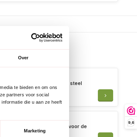
Over
 erbij
De Wiltfang Telescopische steel
 media te bieden en om ons
voor raper
ze partners voor social
€46,50
nformatie die u aan ze heeft
9,6
De Wiltfang Emmerhouder voor de
Marketing
raper - Verzinkt staal