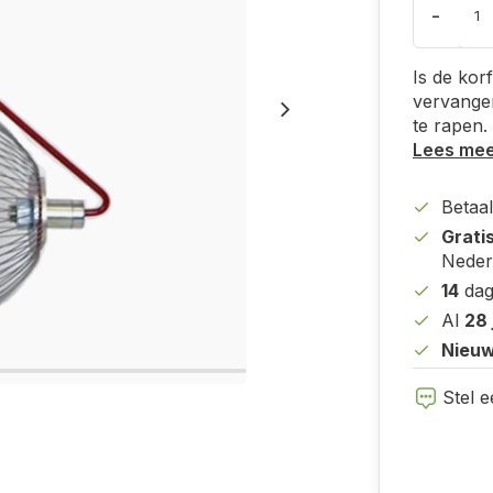
-
Is de kor
vervange
te rapen.
Lees me
Betaal
Grati
Neder
14
dag
Al
28 
Nieuw
Stel e