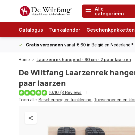
Alle
categorieën
Catalogus
Tuinkalender
Geschenkpakketten
Gratis verzenden
vanaf € 60
in België en Nederland.*
Home
Laarzenrek hangend - 60 cm - 2 paar laarzen
De Wiltfang
Laarzenrek hangen
paar laarzen
10/10 (3 Reviews)
Toon alle:
Bescherming en tuinkleding
,
Tuinschoenen en kl