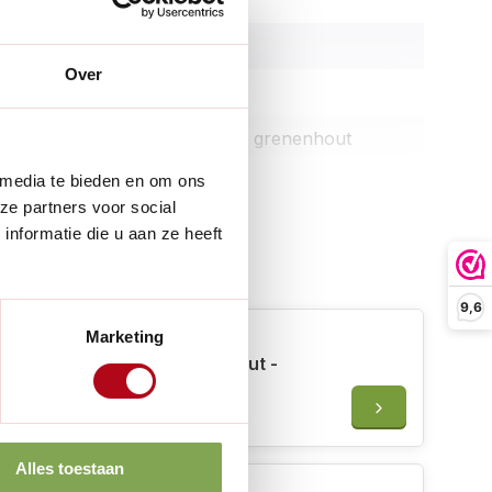
14,5 cm
Over
1 kg
Essenhout, grenenhout
 media te bieden en om ons
Bruin
ze partners voor social
nformatie die u aan ze heeft
merken
 erbij
:
2 paar laarzen
9,6
en in verpakking:
1 stuk
Marketing
Aquamarijn Lijnolie voor hout -
nhoud:
Laarzenrek
Gekookt - 0,5 liter
€13,95
Alles toestaan