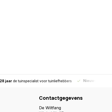
Nieuw:
Haal je bes
28 jaar
de tuinspecialist
voor tuinliefhebbers
Contactgegevens
De Wiltfang