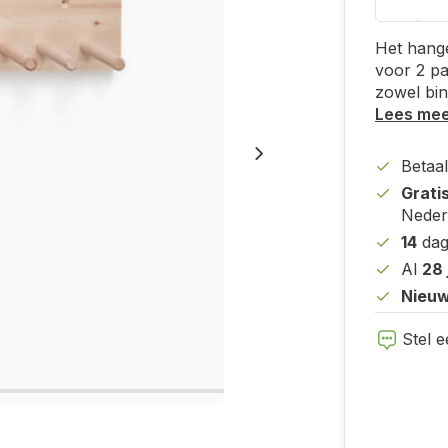
Het hange
voor 2 p
zowel bin
Lees me
Betaal
Grati
Neder
14
dag
Al
28 
Nieuw
Stel e