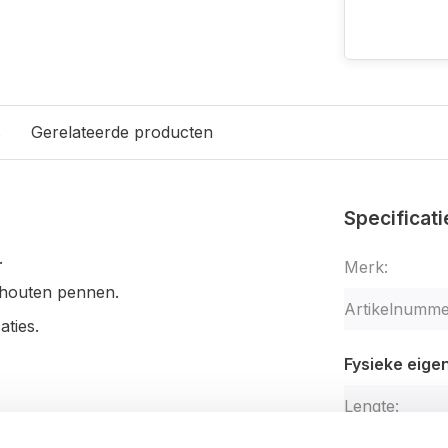
s
Gerelateerde producten
Specificati
.
Merk:
houten pennen.
Artikelnumme
aties.
Fysieke eig
Lengte:
Breedte: