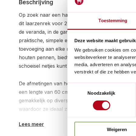
Beschrijving
Op zoek naar een handige manier om je laarzen op
Toestemming
dit laarzenrek voor 2 paar laarzen. Het past overal
de veranda, in de gang, schuur, garderobe of zelfs 
praktische, simpele en functionele ontwerp is dit
Deze website maakt gebruik
toevoeging aan elke ruimte. Gemaakt van onbeha
We gebruiken cookies om cont
houten pennen, biedt het plaats aan 2 paar laarzen
websiteverkeer te analyseren
media, adverteren en analys
schoeisel netjes kunt organiseren.
verstrekt of die ze hebben v
De afmetingen van het rek zijn perfect voor versch
Toestemmingsselectie
een lengte van 60 cm, hoogte van 14,5 cm en dikt
Noodzakelijk
gemakkelijk op diverse locaties. De pennen hebbe
waardoor ze ideaal zijn voor laarzen van verschill
Lees meer
Het onderhoud van dit ophangrek is eenvoudig: geb
Weigeren
hout te voeden en soepel te houden. Met een beetje