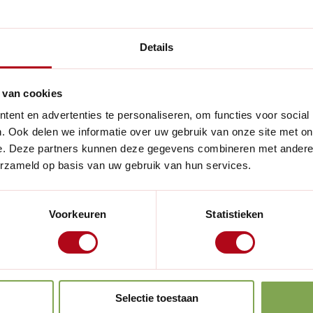
Hoogte:
 te bergen? Kijk eens naar
Details
 - buiten tegen de gevel, op
Gewicht:
in een kast. Met zijn
Materiaal:
 ophangrek een slimme
 van cookies
ndeld grenen met essen
ent en advertenties te personaliseren, om functies voor social
Kleur:
Lees meer
, waardoor je je favoriete
. Ook delen we informatie over uw gebruik van onze site met on
e. Deze partners kunnen deze gegevens combineren met andere i
Overige ken
erzameld op basis van uw gebruik van hun services.
Handig voor
Geschikt voor
illende plekken in huis: met
e van 2,5 cm past het
Aantal artikel
Voorkeuren
Statistieken
n een lengte van 15 cm,
Verpakkingsi
ende hoogtes.
ruik gekookte lijnolie om het
Selectie toestaan
 verf kun je het rek zelfs