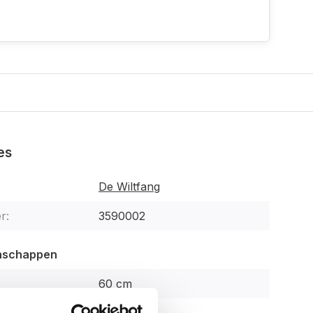
es
De Wiltfang
r:
3590002
enschappen
60 cm
2,5 cm