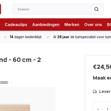
Cadeautips
Aanbiedingen
Merken
Over ons
B
14
dagen bedenktijd
Al
28 jaar
de tuinspecialist
voor tui
d - 60 cm - 2
€24,5
Maak e
ompen
Levert
-