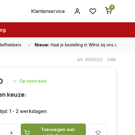
0
Klantenservice
log
nliefhebbers
Nieuw:
Haal je bestelling in Wilnis bij ons op!
Art: 3590002
EAN:
0
Op voorraad
en keuze:
ijd: 1 - 2 werkdagen
Toevoegen aan
+