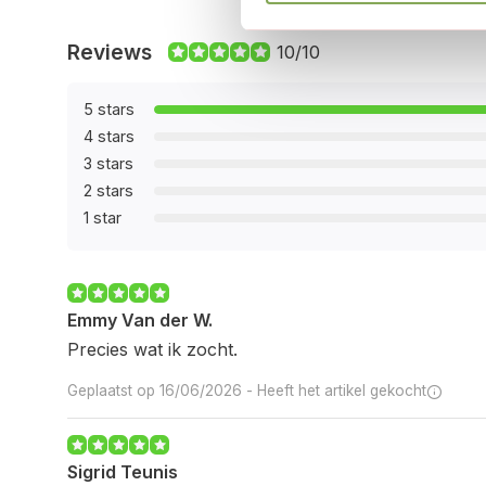
aanpassen aan je interieur, waardoor het niet alle
Reviews
10/10
esthetisch aantrekkelijk.
5 stars
4 stars
3 stars
2 stars
1 star
Emmy Van der W.
Precies wat ik zocht.
Geplaatst op 16/06/2026 -
Heeft het artikel gekocht
Sigrid Teunis