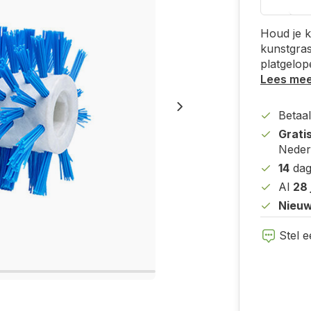
Houd je k
kunstgras
platgelop
Lees me
Betaal
Grati
Neder
14
dag
Al
28 
Nieuw
Stel e