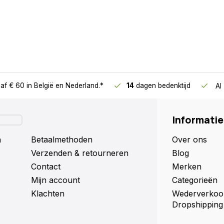
 schijn van kans om te
 jouw gazon permanent
af € 60
in België en Nederland.*
14
dagen bedenktijd
Al
ysteem is een fluitje van een
 los en schuift deze
dschap voor nodig.
Informatie
n
Betaalmethoden
Over ons
Verzenden & retourneren
Blog
Contact
Merken
rijwel alle soorten synthetisch
Mijn account
Categorieën
e mat te starten op de
Klachten
Wederverkoo
de intensiteit rustig op te
Dropshipping