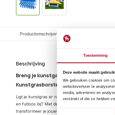
Productomschrijving
Reviews
Gerelateerd
Toestemming
Beschrijving
Deze website maakt gebruik
Breng je kunstgazon weer tot leven met
We gebruiken cookies om cont
Kunstgrasborstel
websiteverkeer te analyseren
media, adverteren en analys
Ligt je kunstgras er na een intensief seizoen of d
verstrekt of die ze hebben v
en futloos bij? Met deze speciaal ontwikkelde nylo
Toestemmingsselectie
transformeer je jouw Gloria MultiBrush Speedcontr