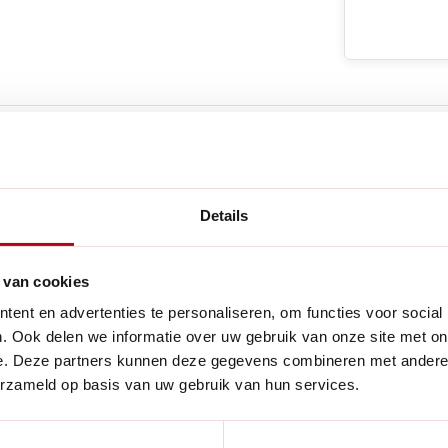
e producten
Details
Handig voor
 van cookies
 de Gloria
ent en advertenties te personaliseren, om functies voor social
. Ook delen we informatie over uw gebruik van onze site met on
e. Deze partners kunnen deze gegevens combineren met andere i
oor zware tuinmeubelen plat
erzameld op basis van uw gebruik van hun services.
n opzetborstel van Gloria
ol in de ultieme