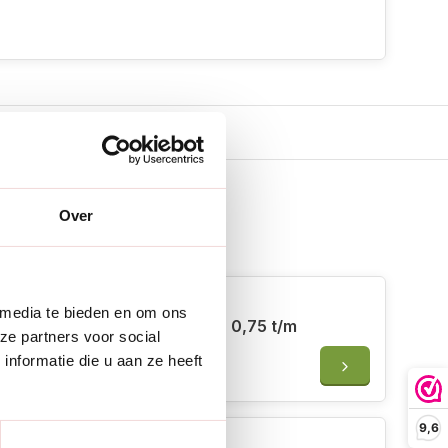
Over
 erbij
 media te bieden en om ons
Bionyx Kunstgras reiniger - 0,75 t/m
ze partners voor social
20 liter - 100% biologisch
nformatie die u aan ze heeft
€72,95
9,6