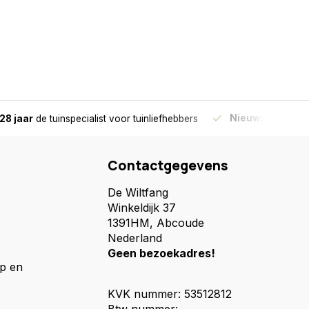
Nieuw:
Haal je bes
28 jaar
de tuinspecialist
voor tuinliefhebbers
Contactgegevens
De Wiltfang
Winkeldijk 37
1391HM, Abcoude
Nederland
Geen bezoekadres!
p en
KVK nummer: 53512812