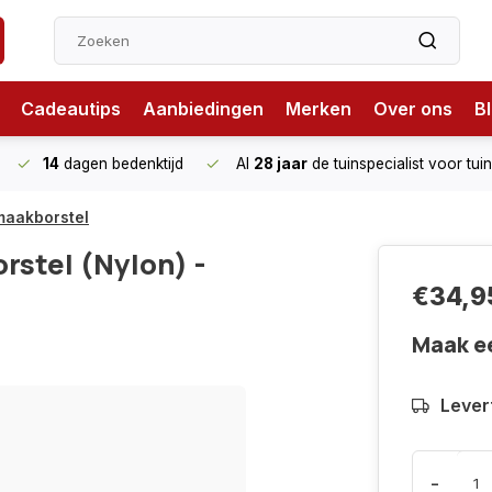
Cadeautips
Aanbiedingen
Merken
Over ons
B
14
dagen bedenktijd
Al
28 jaar
de tuinspecialist
voor tui
maakborstel
rstel (Nylon) -
€34,9
Maak e
Levert
-