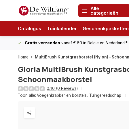
Alle
categorieën
Catalogus
Tuinkalender
Geschenkpakketten
Gratis verzenden
vanaf € 60
in België en Nederland.*
Home
MultiBrush Kunstgrasborstel (Nylon) - Schoon
Gloria
MultiBrush Kunstgrasbo
Schoonmaakborstel
0/10 (0 Reviews)
Toon alle:
Voegenkrabber en borstels
,
Tuingereedschap