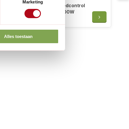
Marketing
Gloria Multibrush Plus Speedcontrol
- Voeg- en tegelborstel - 500W
€189,00
Alles toestaan