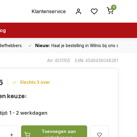
0
Klantenservice
log
nliefhebbers
Nieuw:
Haal je bestelling in Wilnis bij ons op!
Art: 4513105
EAN: 4046436048281
5
Slechts 3 over
en keuze:
ijd: 1 - 2 werkdagen
Toevoegen aan
+