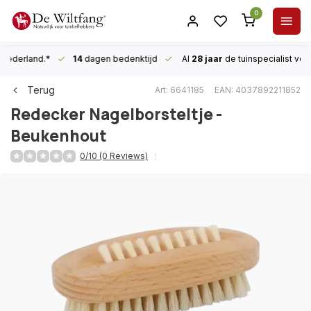
0
n Nederland.*
14
dagen bedenktijd
Al
28 jaar
de tuinspecialist
voor
Terug
Art: 6641185
EAN: 4037892211852
Redecker
Nagelborsteltje -
Beukenhout
0/10 (0 Reviews)