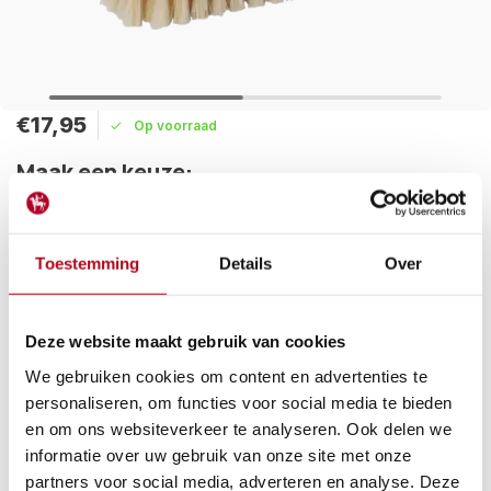
€17,95
Op voorraad
Maak een keuze:
Levertijd: 1 - 2 werkdagen
Toestemming
Details
Over
Vandaag verzonden?
Je hebt nog:
01
:
55
:
57
Dit nagelborsteltje is effectief en comfortabel in gebruik, reinigt
grondig zonder de huid te irriteren en is gemaakt van
Deze website maakt gebruik van cookies
duurzaam beukenhout.
Lees meer
We gebruiken cookies om content en advertenties te
personaliseren, om functies voor social media te bieden
Betaal achteraf met Riverty.
en om ons websiteverkeer te analyseren. Ook delen we
Gratis verzenden
vanaf € 60 in België en Nederland.*
informatie over uw gebruik van onze site met onze
14
dagen bedenktijd
partners voor social media, adverteren en analyse. Deze