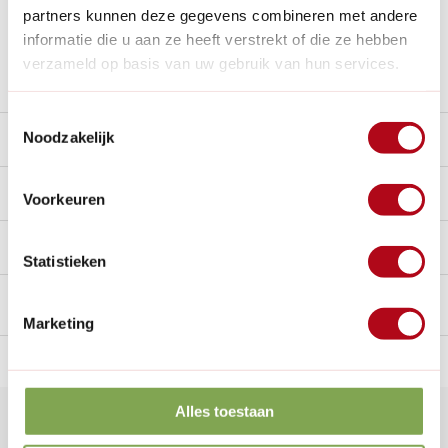
Al
28 jaar
de tuinspecialist voor tuinliefhebbers
partners kunnen deze gegevens combineren met andere
Nieuw:
Haal je bestelling in Wilnis bij ons op!
informatie die u aan ze heeft verstrekt of die ze hebben
verzameld op basis van uw gebruik van hun services.
Stel een vraag over dit product
Toestemmingsselectie
Noodzakelijk
Beschrijving
Reviews
0/10
Voorkeuren
Handig voor erbij
Statistieken
Marketing
n Nederland.*
14
dagen bedenktijd
Al
28 jaar
de tuinspecialist
voo
Alles toestaan
Klantenservice
nu geopend