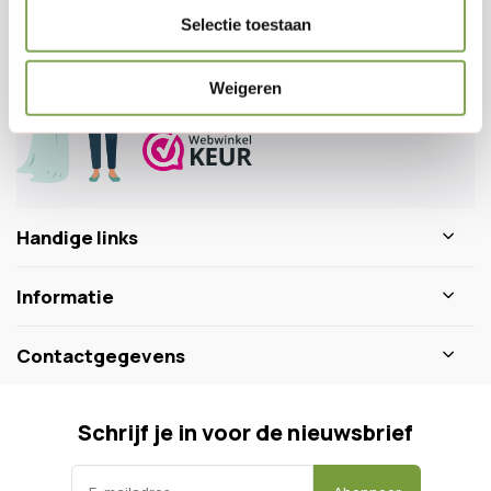
Veelgestelde vragen
Selectie toestaan
0346 218 111
info@dewiltfang.nl
Weigeren
+31 640511932
Handige links
Informatie
Contactgegevens
Schrijf je in voor de nieuwsbrief