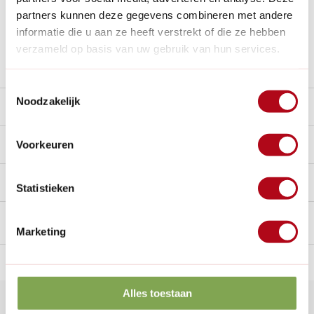
partners kunnen deze gegevens combineren met andere
Al
28 jaar
de tuinspecialist voor tuinliefhebbers
informatie die u aan ze heeft verstrekt of die ze hebben
Nieuw:
Haal je bestelling in Wilnis bij ons op!
verzameld op basis van uw gebruik van hun services.
Stel een vraag over dit product
Toestemmingsselectie
Noodzakelijk
Beschrijving
Reviews
Voorkeuren
0/10
Handig voor erbij
Statistieken
Marketing
n Nederland.*
14
dagen bedenktijd
Al
28 jaar
de tuinspecialist
voo
Alles toestaan
Klantenservice