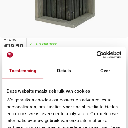
€34,95
Op voorraad
€19,50
Maak een keuze:
Toestemming
Details
Over
Levertijd: 1 - 2 werkdagen
Het nestkastje Sofia van het merk Patkar met een 32 mm
opening en voorzien van niet-giftige watergedragen houtbeits.
Deze website maakt gebruik van cookies
Dubbele wand bij de ingang beschermt vogels.
Lees meer
We gebruiken cookies om content en advertenties te
personaliseren, om functies voor social media te bieden
en om ons websiteverkeer te analyseren. Ook delen we
Betaal achteraf met Riverty.
informatie over uw gebruik van onze site met onze
Gratis verzenden
vanaf € 60 in België en Nederland.*
partners voor social media, adverteren en analyse. Deze
14
dagen bedenktijd