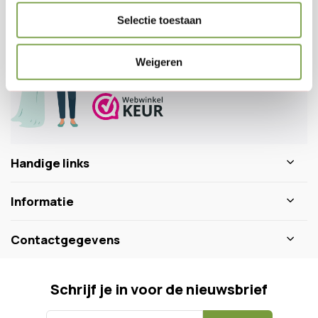
Selectie toestaan
Veelgestelde vragen
0346 218 111
info@dewiltfang.nl
Weigeren
+31 640511932
Handige links
Informatie
Contactgegevens
Schrijf je in voor de nieuwsbrief