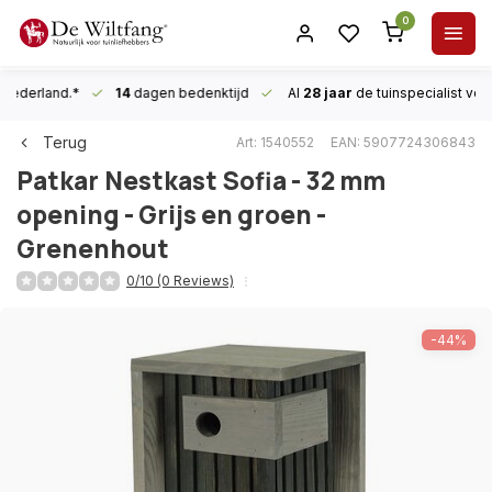
0
n Nederland.*
14
dagen bedenktijd
Al
28 jaar
de tuinspecialist
voor
Terug
Art: 1540552
EAN: 5907724306843
Patkar
Nestkast Sofia - 32 mm
opening - Grijs en groen -
Grenenhout
0/10 (0 Reviews)
-44%