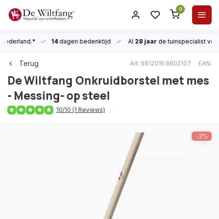
0
n Nederland.*
14
dagen bedenktijd
Al
28 jaar
de tuinspecialist
voor
Terug
Art: 6612015.6602107
EAN:
De Wiltfang
Onkruidborstel met mes
- Messing- op steel
10/10 (1 Reviews)
-3%