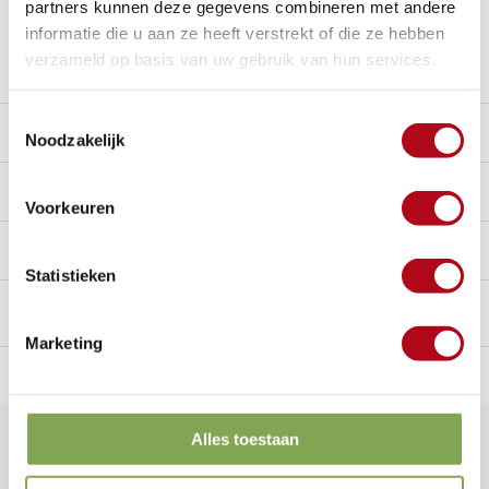
partners kunnen deze gegevens combineren met andere
Nieuw:
Haal je bestelling in Wilnis bij ons op!
informatie die u aan ze heeft verstrekt of die ze hebben
verzameld op basis van uw gebruik van hun services.
Stel een vraag over dit product
Toestemmingsselectie
Beschrijving
Noodzakelijk
Reviews
10/10
Voorkeuren
Handig voor erbij
Statistieken
Marketing
n Nederland.*
14
dagen bedenktijd
Al
28 jaar
de tuinspecialist
voo
Alles toestaan
Klantenservice
nu geopend
Veelgestelde vragen