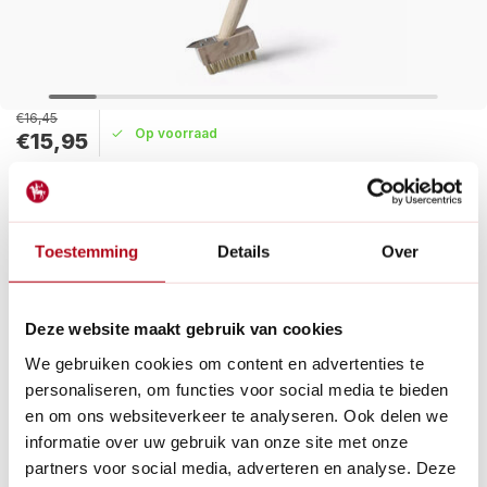
€16,45
Op voorraad
€15,95
Maak een keuze:
Levertijd: 1 - 2 werkdagen
Toestemming
Details
Over
Met onze handige onkruidborstel met mes gemaakt van
messing en hout wordt het verwijderen van mos en algen van
tuinpaden en terrassen een stuk eenvoudiger.
Deze website maakt gebruik van cookies
Lees meer
We gebruiken cookies om content en advertenties te
personaliseren, om functies voor social media te bieden
Betaal achteraf met Riverty.
en om ons websiteverkeer te analyseren. Ook delen we
Gratis verzenden
vanaf € 60 in België en Nederland.*
informatie over uw gebruik van onze site met onze
14
dagen bedenktijd
partners voor social media, adverteren en analyse. Deze
Al
28 jaar
de tuinspecialist voor tuinliefhebbers