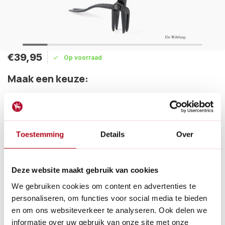
€39,95
Op voorraad
Maak een keuze:
Levertijd: 1 - 2 werkdagen
Vandaag verzonden?
Je hebt nog:
00
:
17
:
05
Toestemming
Details
Over
De Wiltfang penworteltrekker is een handig hulpmiddel om
penwortels (paardenbloem, distel), zonder te bukken uit de
grond te trekken.
Lees meer
Deze website maakt gebruik van cookies
We gebruiken cookies om content en advertenties te
Betaal achteraf met Riverty.
personaliseren, om functies voor social media te bieden
Gratis verzenden
vanaf € 60 in België en Nederland.*
en om ons websiteverkeer te analyseren. Ook delen we
14
dagen bedenktijd
informatie over uw gebruik van onze site met onze