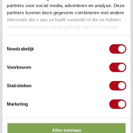
Al
28 jaar
de tuinspecialist voor tuinliefhebbers
partners voor social media, adverteren en analyse. Deze
Nieuw:
Haal je bestelling in Wilnis bij ons op!
partners kunnen deze gegevens combineren met andere
informatie die u aan ze heeft verstrekt of die ze hebben
Stel een vraag over dit product
verzameld op basis van uw gebruik van hun services.
Product video
Toestemmingsselectie
Noodzakelijk
Beschrijving
Voorkeuren
Reviews
9.3/10
Statistieken
Handig voor erbij
Marketing
n Nederland.*
14
dagen bedenktijd
Al
28 jaar
de tuinspecialist
voo
Alles toestaan