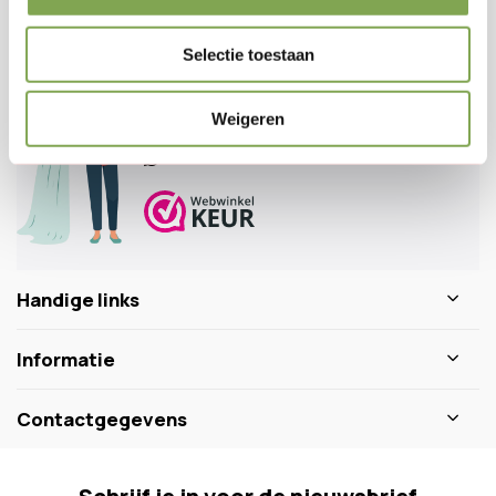
Klantenservice
nu geopend
Selectie toestaan
Veelgestelde vragen
0346 218 111
Weigeren
info@dewiltfang.nl
+31 640511932
Handige links
Informatie
Contactgegevens