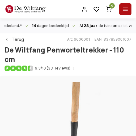
0
n Nederland.*
14
dagen bedenktijd
Al
28 jaar
de tuinspecialist
voor
Terug
Art: 6600001
EAN: 837859001007
De Wiltfang
Penworteltrekker - 110
cm
9.3/10 (33 Reviews)