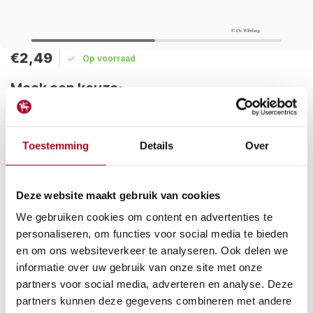
€2,49
Op voorraad
Maak een keuze:
Levertijd: 1 - 2 werkdagen
Toestemming
Details
Over
Bespaar extra werk met de PH-indicator van De Wiltfang. Ze
worden per 6 stuks geleverd en je kan de handleiding
hieronder lezen.
Lees meer
Deze website maakt gebruik van cookies
We gebruiken cookies om content en advertenties te
Betaal achteraf met Riverty.
personaliseren, om functies voor social media te bieden
Gratis verzenden
vanaf € 60 in België en Nederland.*
en om ons websiteverkeer te analyseren. Ook delen we
14
dagen bedenktijd
informatie over uw gebruik van onze site met onze
Al
28 jaar
de tuinspecialist voor tuinliefhebbers
partners voor social media, adverteren en analyse. Deze
Nieuw:
Haal je bestelling in Wilnis bij ons op!
partners kunnen deze gegevens combineren met andere