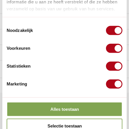
informatie die u aan ze heeft verstrekt of die ze hebben
Stel een vraag over dit product
verzameld op basis van uw gebruik van hun services.
Beschrijving
Toestemmingsselectie
Noodzakelijk
Reviews
10/10
Voorkeuren
Handig voor erbij
Statistieken
Marketing
n Nederland.*
14
dagen bedenktijd
Al
28 jaar
de tuinspecialist
voo
Klantenservice
Alles toestaan
Veelgestelde vragen
0346 218 111
Selectie toestaan
info@dewiltfang.nl