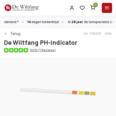
0
n Nederland.*
14
dagen bedenktijd
Al
28 jaar
de tuinspecialist
voor
Terug
Art: 1118200
EAN:
De Wiltfang
PH-indicator
10/10 (1 Reviews)