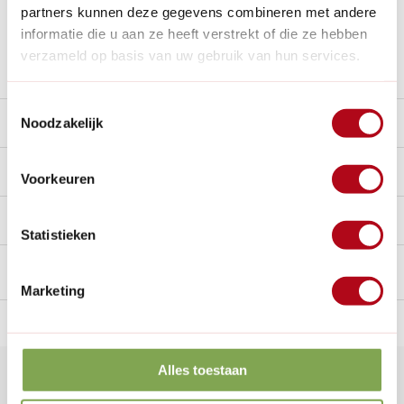
Al
28 jaar
de tuinspecialist voor tuinliefhebbers
partners kunnen deze gegevens combineren met andere
Nieuw:
Haal je bestelling in Wilnis bij ons op!
informatie die u aan ze heeft verstrekt of die ze hebben
verzameld op basis van uw gebruik van hun services.
Stel een vraag over dit product
Toestemmingsselectie
Beschrijving
Noodzakelijk
Reviews
0/10
Voorkeuren
Handig voor erbij
Statistieken
Marketing
n Nederland.*
14
dagen bedenktijd
Al
28 jaar
de tuinspecialist
voo
Alles toestaan
Klantenservice