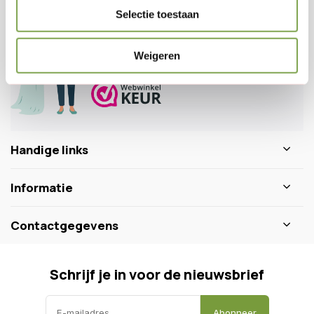
Veelgestelde vragen
Selectie toestaan
0346 218 111
info@dewiltfang.nl
Weigeren
+31 640511932
Handige links
Informatie
Contactgegevens
Schrijf je in voor de nieuwsbrief
Abonneer