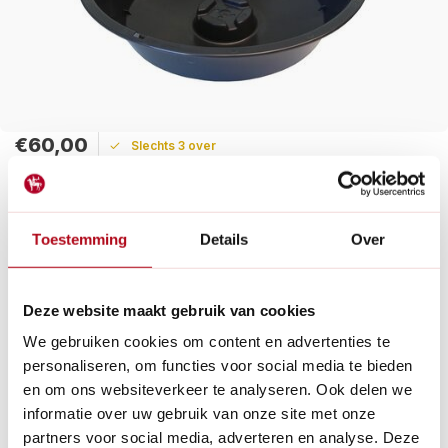
€60,00
Slechts 3 over
Maak een keuze:
Toestemming
Details
Over
Levertijd: 1 - 2 werkdagen
Gratis verzending
Een reserve plantenbak voor alle Garantia 2 in 1 regentonnen.
Deze website maakt gebruik van cookies
Ideaal als de plantenbak per ongeluk stuk gaat.
Lees meer
We gebruiken cookies om content en advertenties te
personaliseren, om functies voor social media te bieden
Betaal achteraf met Riverty.
en om ons websiteverkeer te analyseren. Ook delen we
Gratis verzenden
vanaf € 60 in België en Nederland.*
informatie over uw gebruik van onze site met onze
14
dagen bedenktijd
partners voor social media, adverteren en analyse. Deze