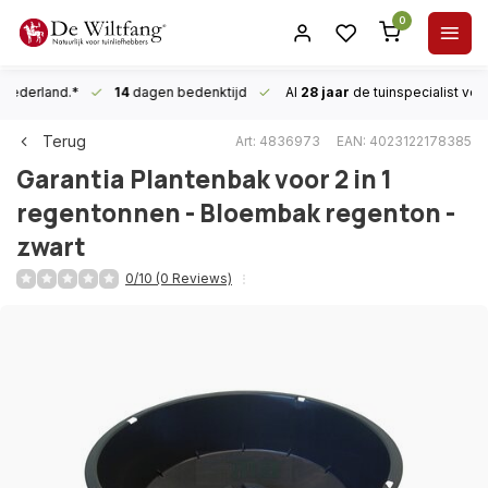
0
n Nederland.*
14
dagen bedenktijd
Al
28 jaar
de tuinspecialist
voor
Terug
Art: 4836973
EAN: 4023122178385
Garantia
Plantenbak voor 2 in 1
regentonnen - Bloembak regenton -
zwart
0/10 (0 Reviews)