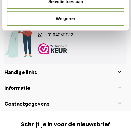
Selectie toestaan
Klantenservice
Veelgestelde vragen
Weigeren
0346 218 111
info@dewiltfang.nl
+31 640511932
Handige links
Informatie
Contactgegevens
Schrijf je in voor de nieuwsbrief