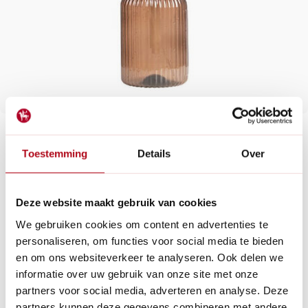
€12,50
Slechts 2 over
Maak een keuze:
Toestemming
Details
Over
Levertijd: 1 - 2 werkdagen
Deze website maakt gebruik van cookies
Een vernevelaar voor de jonge plantjes. Een plantensproeier is
We gebruiken cookies om content en advertenties te
onmisbaar voor iedereen in de tuin, op het balkon of in de
vensterbank planten heeft staan.
personaliseren, om functies voor social media te bieden
Lees meer
en om ons websiteverkeer te analyseren. Ook delen we
informatie over uw gebruik van onze site met onze
Betaal achteraf met Riverty.
partners voor social media, adverteren en analyse. Deze
Gratis verzenden
vanaf € 60 in België en Nederland.*
partners kunnen deze gegevens combineren met andere