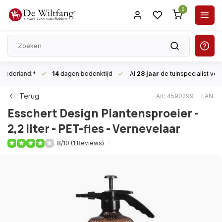
0
n Nederland.*
14
dagen bedenktijd
Al
28 jaar
de tuinspecialist
voor
Terug
Art: 4590299
EAN:
Esschert Design
Plantensproeier -
2,2 liter - PET-fles - Vernevelaar
8/10 (1 Reviews)