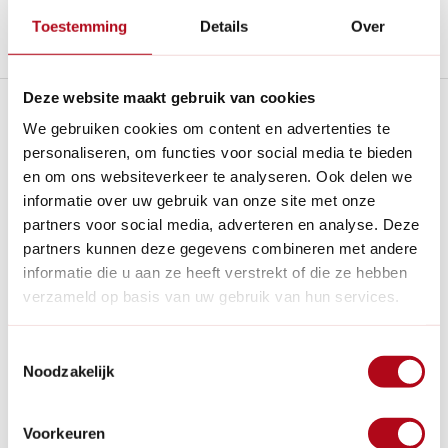
Toestemming
Details
Over
Stel een vraag over dit product
Deze website maakt gebruik van cookies
Plus- en minpunten
We gebruiken cookies om content en advertenties te
personaliseren, om functies voor social media te bieden
Milieubewust materiaal: De pot bestaat voor 33% uit
en om ons websiteverkeer te analyseren. Ook delen we
natuurlijk houtpulp, wat zorgt voor een lagere
ecologische voetafdruk.
informatie over uw gebruik van onze site met onze
partners voor social media, adverteren en analyse. Deze
Slimme binnenbak: De uitneembare binnenpot bespaart
aanzienlijk op potgrond, maakt verpotten lichter en
partners kunnen deze gegevens combineren met andere
beschermt plantenwortels tegen rotting door overtollig
informatie die u aan ze heeft verstrekt of die ze hebben
water.
verzameld op basis van uw gebruik van hun services.
Weerbestendig topcomfort: Het materiaal is volledig uv-
en vorstbestendig, waardoor de pot het hele jaar door
buiten kan blijven staan zonder te verkleuren of te
Toestemmingsselectie
barsten.
Noodzakelijk
Lichte kleurvariaties mogelijk: Omdat er echt natuurlijk
houtpulp in het materiaal is verwerkt, kunnen er tussen
Voorkeuren
verschillende productiebatches subtiele kleur- en