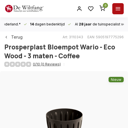
0
n Nederland.*
14
dagen bedenktijd
Al
28 jaar
de tuinspecialist
voor
Terug
Art: 3110343
EAN: 5905197775296
Prosperplast
Bloempot Wario - Eco
Wood - 3 maten - Coffee
0/10 (0 Reviews)
Nieuw