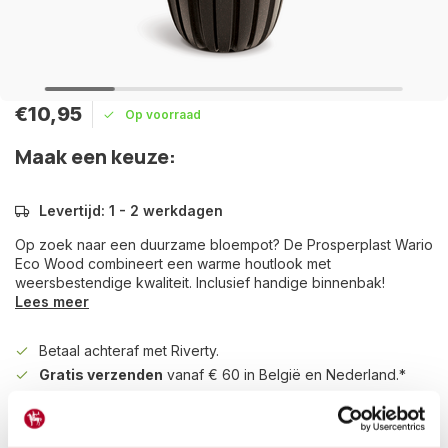
€10,95
Op voorraad
Maak een keuze:
Levertijd: 1 - 2 werkdagen
Op zoek naar een duurzame bloempot? De Prosperplast Wario
Eco Wood combineert een warme houtlook met
weersbestendige kwaliteit. Inclusief handige binnenbak!
Lees meer
Betaal achteraf met Riverty.
Gratis verzenden
vanaf € 60 in België en Nederland.*
14
dagen bedenktijd
Al
28 jaar
de tuinspecialist voor tuinliefhebbers
Nieuw:
Haal je bestelling in Wilnis bij ons op!