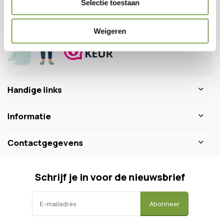
Selectie toestaan
0346 218 111
info@dewiltfang.nl
+31 640511932
Weigeren
Handige links
Informatie
Contactgegevens
Schrijf je in voor de nieuwsbrief
Abonneer