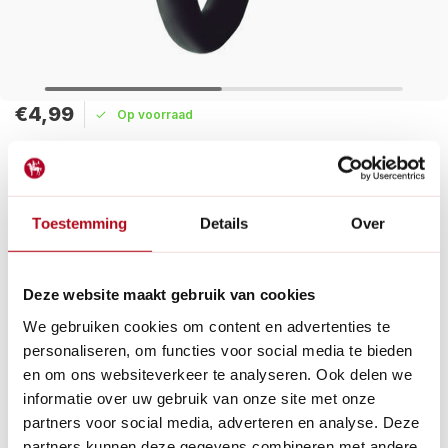
€4,99
Op voorraad
Maak een keuze:
Levertijd: 1 - 2 werkdagen
Toestemming
Details
Over
Deze set rubberen ringetjes is de perfecte vervanging voor
versleten ringetjes,waaronder 1/2", 3/4", 1" en o-ringen van 15
mm. Ideaal voor reparaties aan koppelingen en spuitpistolen.
Deze website maakt gebruik van cookies
Lees meer
We gebruiken cookies om content en advertenties te
personaliseren, om functies voor social media te bieden
Betaal achteraf met Riverty.
en om ons websiteverkeer te analyseren. Ook delen we
Gratis verzenden
vanaf € 60 in België en Nederland.*
informatie over uw gebruik van onze site met onze
14
dagen bedenktijd
partners voor social media, adverteren en analyse. Deze
Al
28 jaar
de tuinspecialist voor tuinliefhebbers
partners kunnen deze gegevens combineren met andere
Nieuw:
Haal je bestelling in Wilnis bij ons op!