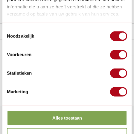
informatie die u aan ze heeft verstrekt of die ze hebben
Stel een vraag over dit product
verzameld op basis van uw gebruik van hun services.
Toestemmingsselectie
Beschrijving
Noodzakelijk
Reviews
9/10
Voorkeuren
Handig voor erbij
Statistieken
Marketing
n Nederland.*
14
dagen bedenktijd
Al
28 jaar
de tuinspecialist
voo
Klantenservice
Alles toestaan
Veelgestelde vragen