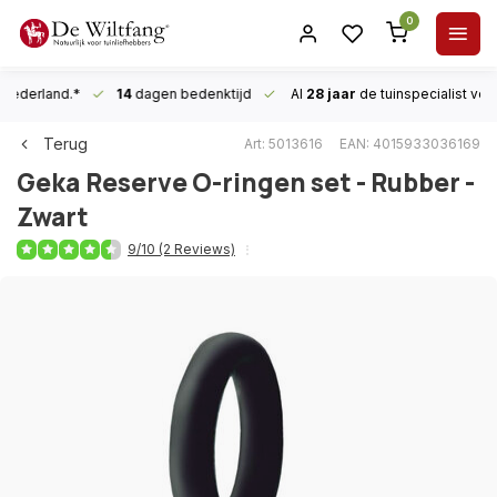
0
n Nederland.*
14
dagen bedenktijd
Al
28 jaar
de tuinspecialist
voor
Terug
Art: 5013616
EAN: 4015933036169
Geka
Reserve O-ringen set - Rubber -
Zwart
9/10 (2 Reviews)