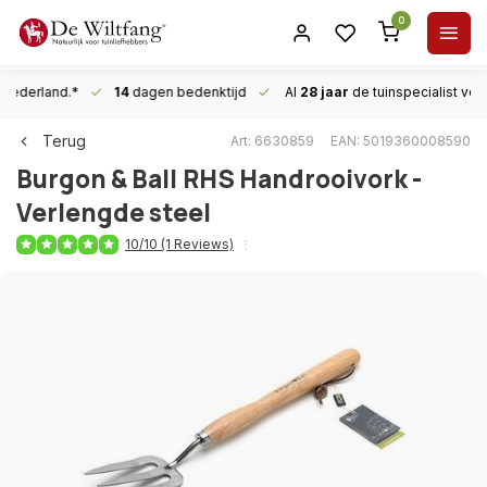
0
n Nederland.*
14
dagen bedenktijd
Al
28 jaar
de tuinspecialist
voor
Terug
Art: 6630859
EAN: 5019360008590
Burgon & Ball
RHS Handrooivork -
Verlengde steel
10/10 (1 Reviews)