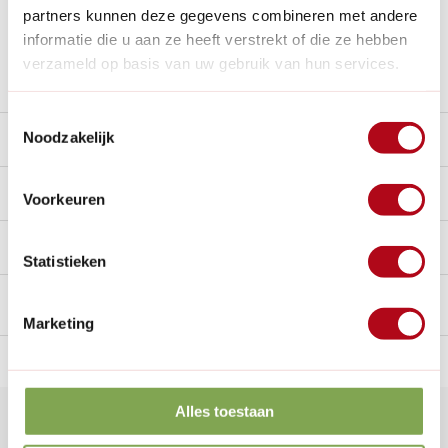
Al
28 jaar
de tuinspecialist voor tuinliefhebbers
partners kunnen deze gegevens combineren met andere
Nieuw:
Haal je bestelling in Wilnis bij ons op!
informatie die u aan ze heeft verstrekt of die ze hebben
verzameld op basis van uw gebruik van hun services.
Stel een vraag over dit product
Toestemmingsselectie
Noodzakelijk
Beschrijving
Reviews
10/10
Voorkeuren
Handig voor erbij
Statistieken
Marketing
n Nederland.*
14
dagen bedenktijd
Al
28 jaar
de tuinspecialist
voo
Alles toestaan
Klantenservice