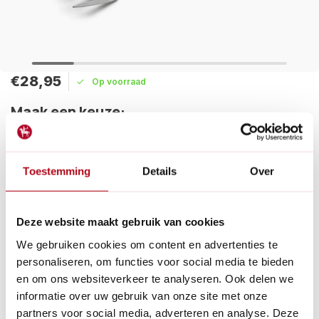
€28,95
Op voorraad
Maak een keuze:
Levertijd: 1 - 2 werkdagen
Toestemming
Details
Over
Vandaag verzonden?
Je hebt nog:
05
:
15
:
01
De RHS handrooivork van Burgon & Ball met verlengde steel is
speciaal ontworpen voor intensief tuinwerk, met geharde en
Deze website maakt gebruik van cookies
getemperde tanden.
Lees meer
We gebruiken cookies om content en advertenties te
personaliseren, om functies voor social media te bieden
Betaal achteraf met Riverty.
en om ons websiteverkeer te analyseren. Ook delen we
Gratis verzenden
vanaf € 60 in België en Nederland.*
informatie over uw gebruik van onze site met onze
14
dagen bedenktijd
partners voor social media, adverteren en analyse. Deze