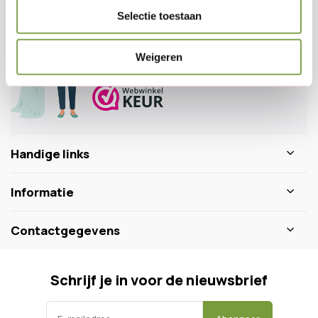
Veelgestelde vragen
Selectie toestaan
0346 218 111
info@dewiltfang.nl
Weigeren
+31 640511932
Handige links
Informatie
Contactgegevens
Schrijf je in voor de nieuwsbrief