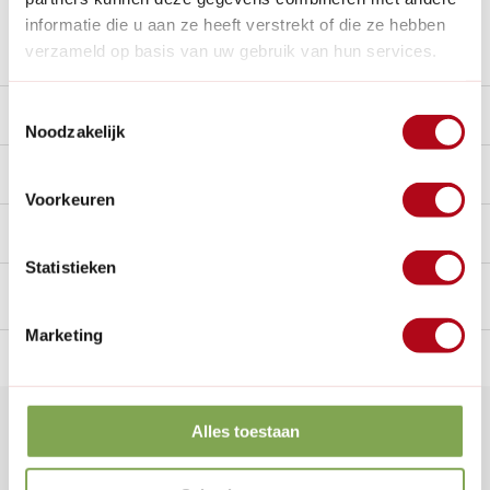
informatie die u aan ze heeft verstrekt of die ze hebben
Stel een vraag over dit product
verzameld op basis van uw gebruik van hun services.
Toestemmingsselectie
Beschrijving
Noodzakelijk
Reviews
0/10
Voorkeuren
Handig voor erbij
Statistieken
Marketing
n Nederland.*
14
dagen bedenktijd
Al
28 jaar
de tuinspecialist
voo
Klantenservice
Alles toestaan
Veelgestelde vragen