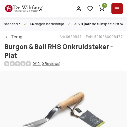
0
n Nederland.*
14
dagen bedenktijd
Al
28 jaar
de tuinspecialist
voor
Terug
Art: 6630847
EAN: 5019360008477
Burgon & Ball
RHS Onkruidsteker -
Plat
0/10 (0 Reviews)