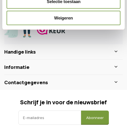
Selectie toestaan
0346 218 111
info@dewiltfang.nl
+31 640511932
Weigeren
Handige links
Informatie
Contactgegevens
Schrijf je in voor de nieuwsbrief
Abonneer