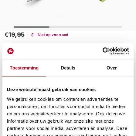
€19,95
Niet op voorraad
Maak een keuze:
Tijdelijk uitverkocht
Toestemming
Details
Over
De onkruidsteker van Burgon & Ball is gemaakt van duurzaam
koolstofstaal en biedt een effectieve manier om ongewenste
planten te verwijderen.
Deze website maakt gebruik van cookies
Lees meer
We gebruiken cookies om content en advertenties te
personaliseren, om functies voor social media te bieden
Betaal achteraf met Riverty.
en om ons websiteverkeer te analyseren. Ook delen we
Gratis verzenden
vanaf € 60 in België en Nederland.*
informatie over uw gebruik van onze site met onze
14
dagen bedenktijd
partners voor social media, adverteren en analyse. Deze
Al
28 jaar
de tuinspecialist voor tuinliefhebbers
partners kunnen deze gegevens combineren met andere
Nieuw:
Haal je bestelling in Wilnis bij ons op!