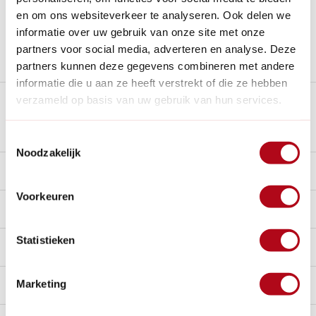
Al
28 jaar
de tuinspecialist voor tuinliefhebbers
en om ons websiteverkeer te analyseren. Ook delen we
Nieuw:
Haal je bestelling in Wilnis bij ons op!
informatie over uw gebruik van onze site met onze
partners voor social media, adverteren en analyse. Deze
Stel een vraag over dit product
partners kunnen deze gegevens combineren met andere
informatie die u aan ze heeft verstrekt of die ze hebben
verzameld op basis van uw gebruik van hun services.
Plus- en minpunten
Toestemmingsselectie
Noodzakelijk
Beschrijving
Voorkeuren
Reviews
0/10
Statistieken
Specificaties
Marketing
Handig voor erbij