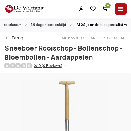
0
n Nederland.*
14
dagen bedenktijd
Al
28 jaar
de tuinspecialist
voor
Terug
Art: 6653003
EAN: 8715093030040
Sneeboer
Rooischop - Bollenschop -
Bloembollen - Aardappelen
0/10 (0 Reviews)