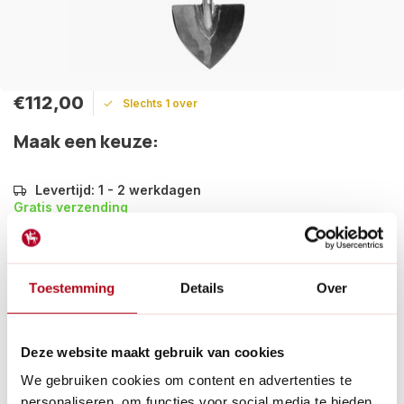
€112,00
Slechts 1 over
Maak een keuze:
Levertijd: 1 - 2 werkdagen
Gratis verzending
Een handig rooischop/bollenschop om dichtbij de grond te
werken, zodat je goed kan zien wat je doet. Veelal gebruikt bij
poten van bloembollen en aardappelen. Ook handig om deze
Toestemming
Details
Over
te rooien.
Lees meer
Betaal achteraf met Riverty.
Deze website maakt gebruik van cookies
Gratis verzenden
vanaf € 60 in België en Nederland.*
We gebruiken cookies om content en advertenties te
14
dagen bedenktijd
personaliseren, om functies voor social media te bieden