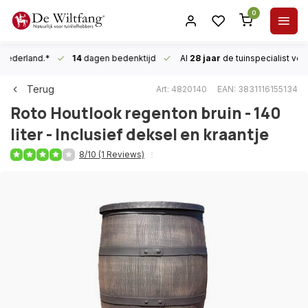
0
n Nederland.*
14
dagen bedenktijd
Al
28 jaar
de tuinspecialist
voor
Terug
Art: 4820140
EAN: 3831116155134
Roto
Houtlook regenton bruin - 140
liter - Inclusief deksel en kraantje
8/10 (1 Reviews)