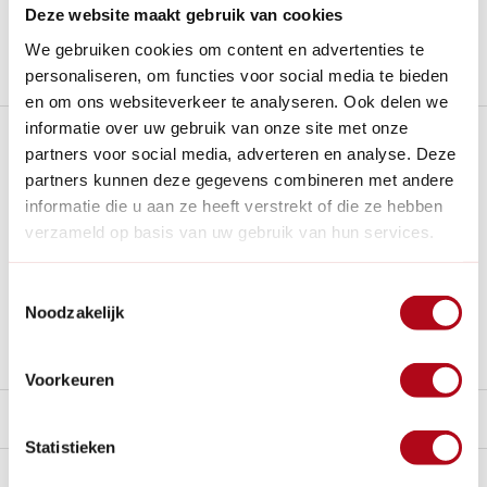
Deze website maakt gebruik van cookies
Nieuw:
Haal je bestelling in Wilnis bij ons op!
We gebruiken cookies om content en advertenties te
Stel een vraag over dit product
personaliseren, om functies voor social media te bieden
en om ons websiteverkeer te analyseren. Ook delen we
informatie over uw gebruik van onze site met onze
Plus- en minpunten
partners voor social media, adverteren en analyse. Deze
partners kunnen deze gegevens combineren met andere
Vangt maar liefst 140 liter water op voor de gemiddelde
informatie die u aan ze heeft verstrekt of die ze hebben
tuin.
verzameld op basis van uw gebruik van hun services.
Voegt een esthetische waarde toe aan je tuin of balkon.
Geleverd met deksel en kraantje en afneembare deksel.
Toestemmingsselectie
Noodzakelijk
Voor aansluiting op een regenpijp is een aparte regenton
vulautomaat nodig.
Voorkeuren
Beschrijving
Statistieken
Reviews
8/10