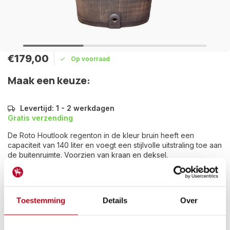
€179,00
Op voorraad
Maak een keuze:
Levertijd: 1 - 2 werkdagen
Gratis verzending
De Roto Houtlook regenton in de kleur bruin heeft een
capaciteit van 140 liter en voegt een stijlvolle uitstraling toe aan
de buitenruimte. Voorzien van kraan en deksel.
Lees meer
Betaal achteraf met Riverty.
Toestemming
Details
Over
Gratis verzenden
vanaf € 60 in België en Nederland.*
14
dagen bedenktijd
Al
28 jaar
de tuinspecialist voor tuinliefhebbers