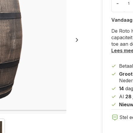
-
Vandaag
De Roto H
capaciteit
toe aan d
Lees me
Betaal
Groot
Nederl
14
dag
Al
28 
Nieuw
Stel e