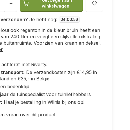
Toevoegen aan
+
winkelwagen
 verzonden?
Je hebt nog:
04
:
00
:
56
outlook regenton in de kleur bruin heeft een
 van 240 liter en voegt een stijlvolle uitstraling
e buitenruimte. Voorzien van kraan en deksel.
er
 achteraf met Riverty.
 transport:
De verzendkosten zijn €14,95 in
and en €35,- in België.
en bedenktijd
jaar
de tuinspecialist voor tuinliefhebbers
:
Haal je bestelling in Wilnis bij ons op!
en vraag over dit product