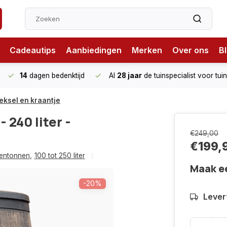
Cadeautips
Aanbiedingen
Merken
Over ons
B
14
dagen bedenktijd
Al
28 jaar
de tuinspecialist
voor tui
deksel en kraantje
 240 liter -
€249,00
€199,
gentonnen
,
100 tot 250 liter
Maak e
-20%
Levert