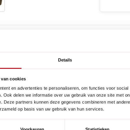
e producten
Details
Handig voor
 met inbegrepen deksel en
 van cookies
. Eenvoudig aan te sluiten op
ent en advertenties te personaliseren, om functies voor social
pen), biedt deze regenton
. Ook delen we informatie over uw gebruik van onze site met on
e. Deze partners kunnen deze gegevens combineren met andere i
genwater. Combineer het met
erzameld op basis van uw gebruik van hun services.
d water beschikbaar hebt voor
Voorkeuren
Statistieken