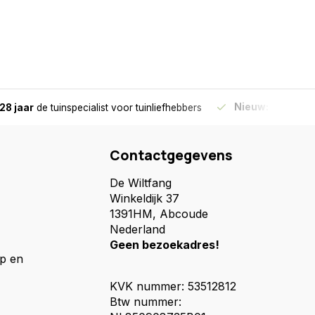
Nieuw:
Haal je bes
28 jaar
de tuinspecialist
voor tuinliefhebbers
Contactgegevens
De Wiltfang
Winkeldijk 37
1391HM, Abcoude
Nederland
Geen bezoekadres!
p en
KVK nummer: 53512812
Btw nummer: