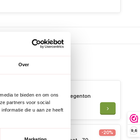
Over
 erbij
 media te bieden en om ons
Roto Houtlook voet - Roto regenton
ze partners voor social
240 liter - Bruin
nformatie die u aan ze heeft
€155,00
9,6
-20%
Marketing