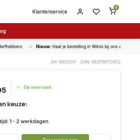
0
Klantenservice
log
nliefhebbers
Nieuw:
Haal je bestelling in Wilnis bij ons op!
Art: 4820241
EAN: 3831116172452
Op voorraad
95
en keuze:
ijd: 1 - 2 werkdagen