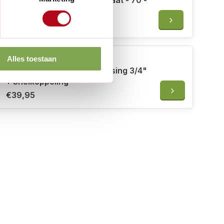
Garantia Speedy vulautomaat - 70 -
100 mm - Alles in één
€75,00
€60,00
Alles toestaan
De Wiltfang Tapkraan messing 3/4"
+ Snelkoppeling
€39,95