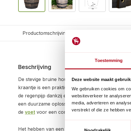
Productomschrijving
Reviews
Gerelateerd
Toestemming
Beschrijving
De stevige bruine houtlook regenton van 240 liter
Deze website maakt gebruik
kraantje is een praktische toevoeging aan elke tuin
We gebruiken cookies om cont
de regenpijp dankzij een vulautomaat (niet inbegre
websiteverkeer te analyseren
media, adverteren en analys
een duurzame oplossing voor het bewaren van re
verstrekt of die ze hebben v
de
voet
voor een complete Roto regenton set.
Toestemmingsselectie
Het hebben van een regenton betekent dat je altij
Noodzakelijk