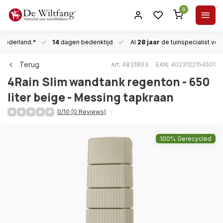
0
n Nederland.*
14
dagen bedenktijd
Al
28 jaar
de tuinspecialist
voor
Terug
Art: 4831803
EAN: 4023122154501
4Rain
Slim wandtank regenton - 650
liter beige - Messing tapkraan
0/10 (0 Reviews)
100% Gerecycled