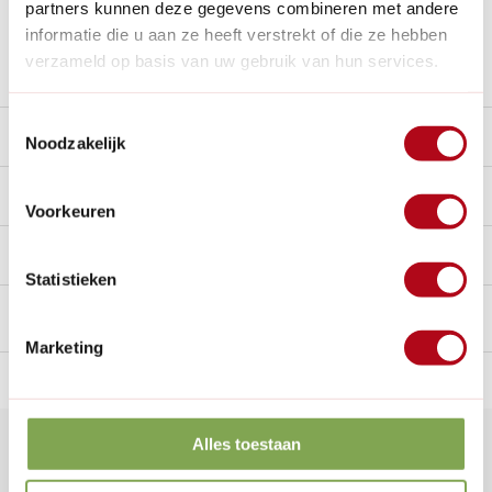
partners kunnen deze gegevens combineren met andere
Nieuw:
Haal je bestelling in Wilnis bij ons op!
informatie die u aan ze heeft verstrekt of die ze hebben
verzameld op basis van uw gebruik van hun services.
Stel een vraag over dit product
Toestemmingsselectie
Beschrijving
Noodzakelijk
Reviews
0/10
Voorkeuren
Handig voor erbij
Statistieken
Marketing
n Nederland.*
14
dagen bedenktijd
Al
28 jaar
de tuinspecialist
voo
Alles toestaan
Klantenservice