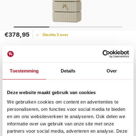
€378,95
Slechts 3 over
Maak een keuze:
Levertijd: 1 - 2 werkdagen
Toestemming
Details
Over
De 4Rain Slim wandtank is een grote regenton met een inhoud
van 650 liter in de kleur beige. Standaard geleverd met
chromen tapkraan, winterstop en muurset.
Lees meer
Deze website maakt gebruik van cookies
We gebruiken cookies om content en advertenties te
Betaal achteraf met Riverty.
personaliseren, om functies voor social media te bieden
Groot transport:
De verzendkosten zijn €14,95 in
en om ons websiteverkeer te analyseren. Ook delen we
Nederland en €35,- in België.
informatie over uw gebruik van onze site met onze
14
dagen bedenktijd
partners voor social media, adverteren en analyse. Deze
Al
28 jaar
de tuinspecialist voor tuinliefhebbers