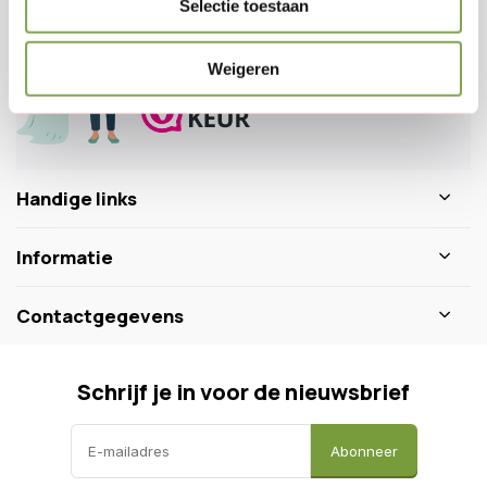
Selectie toestaan
0346 218 111
info@dewiltfang.nl
+31 640511932
Weigeren
Handige links
Informatie
Contactgegevens
Schrijf je in voor de nieuwsbrief
Abonneer