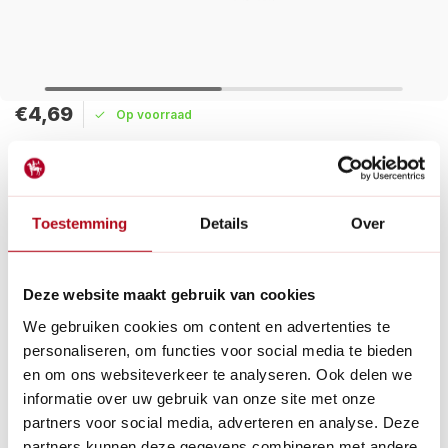
€4,69
Op voorraad
Maak een keuze:
Levertijd: 1 - 2 werkdagen
Toestemming
Details
Over
Deze bevestigingspinnen worden gebruikt om takken te
geleiden door ze aan de muurtrellis te bevestigen. Ideaal voor
diverse muurtrellis.
Deze website maakt gebruik van cookies
Lees meer
We gebruiken cookies om content en advertenties te
personaliseren, om functies voor social media te bieden
Betaal achteraf met Riverty.
en om ons websiteverkeer te analyseren. Ook delen we
Gratis verzenden
vanaf € 60 in België en Nederland.*
informatie over uw gebruik van onze site met onze
14
dagen bedenktijd
partners voor social media, adverteren en analyse. Deze
Al
28 jaar
de tuinspecialist voor tuinliefhebbers
partners kunnen deze gegevens combineren met andere
Nieuw:
Haal je bestelling in Wilnis bij ons op!