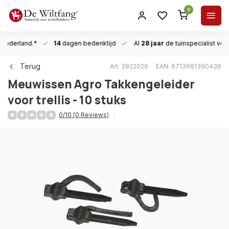
0
n Nederland.*
14
dagen bedenktijd
Al
28 jaar
de tuinspecialist
voor
Terug
Art: 3922026
EAN: 8713981390436
Meuwissen Agro
Takkengeleider
voor trellis - 10 stuks
0/10 (0 Reviews)