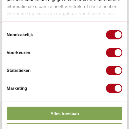
informatie die u aan ze heeft verstrekt of die ze hebben
Stel een vraag over dit product
verzameld op basis van uw gebruik van hun services.
Toestemmingsselectie
Beschrijving
Noodzakelijk
Reviews
0/10
Voorkeuren
Handig voor erbij
Statistieken
Marketing
n Nederland.*
14
dagen bedenktijd
Al
28 jaar
de tuinspecialist
voo
Klantenservice
Alles toestaan
Veelgestelde vragen