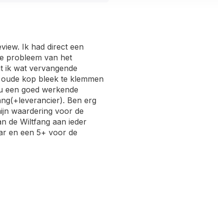
view. Ik had direct een
de probleem van het
t ik wat vervangende
 oude kop bleek te klemmen
nu een goed werkende
ang(+leverancier). Ben erg
mijn waardering voor de
an de Wiltfang aan ieder
aar en een 5+ voor de
engte is. Had hem gekocht om