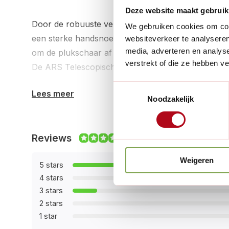
Deze website maakt gebruik
Door de robuuste verbinding tussen het heft en het
We gebruiken cookies om cont
een sterke handsnoeischaar hanteert. De knipbek st
websiteverkeer te analyseren
media, adverteren en analys
om de plukschaar af te stellen op het knippen van 
verstrekt of die ze hebben v
De ARS Telescopische Plukschaar staat garant voor
Toestemmingsselectie
Lees meer
Productinformatie:
Noodzakelijk
Lengte blad: 6.5 cm
Reviews
9.6/10
Lengte handvat: 12 cm
Totale lengte: 130 tot 200 cm
Weigeren
5 stars
Gewicht: 1050 gram
4 stars
Materiaal: gehard verchroomd staal (High Carbo
3 stars
Materiaal buis: Aluminium
2 stars
Knipt takdiktes: 8 mm
1 star