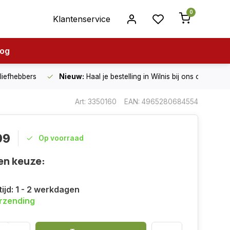
0
Klantenservice
log
nliefhebbers
Nieuw:
Haal je bestelling in Wilnis bij ons op!
Art: 3350160
EAN: 4965280684554
99
Op voorraad
en keuze:
ijd: 1 - 2 werkdagen
erzending