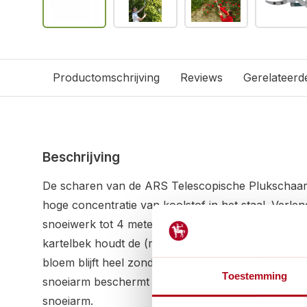
Productomschrijving
Reviews
Gerelateerd
Beschrijving
De scharen van de ARS Telescopische Plukschaar 
hoge concentratie van koolstof in het staal. Verle
snoeiwerk tot 4 meter (incl. armlengte). De aan 
kartelbek houdt de (rozen)tak vast na het knippen, 
bloem blijft heel zonder te hoeven bukken. De ch
Toestemming
snoeiarm beschermt het interne knipmechanisme 
snoeiarm.