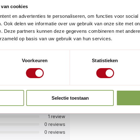
 van cookies
 scharen voelt het alsof je
ent en advertenties te personaliseren, om functies voor social
el je af in twee breedten,
. Ook delen we informatie over uw gebruik van onze site met on
e. Deze partners kunnen deze gegevens combineren met andere i
twijgjes en takken tot 8 mm.
erzameld op basis van uw gebruik van hun services.
 jarenlang snoeiplezier.
Voorkeuren
Statistieken
Selectie toestaan
8 reviews
0 reviews
n steel)
1 review
0 reviews
0 reviews