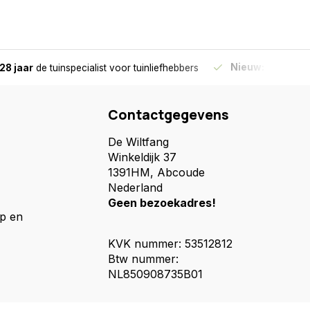
Nieuw:
Haal je bes
28 jaar
de tuinspecialist
voor tuinliefhebbers
Contactgegevens
De Wiltfang
Winkeldijk 37
1391HM, Abcoude
Nederland
Geen bezoekadres!
p en
KVK nummer: 53512812
Btw nummer:
NL850908735B01