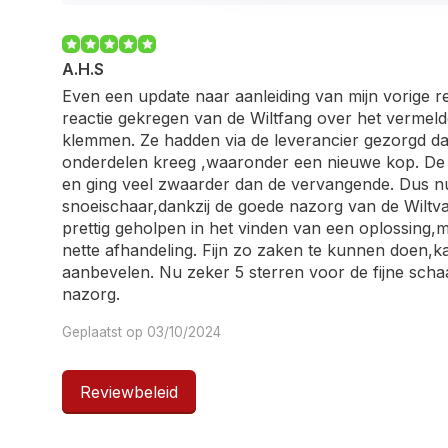
A.H.S
Even een update naar aanleiding van mijn vorige re
reactie gekregen van de Wiltfang over het vermel
klemmen. Ze hadden via de leverancier gezorgd da
onderdelen kreeg ,waaronder een nieuwe kop. De
en ging veel zwaarder dan de vervangende. Dus 
snoeischaar,dankzij de goede nazorg van de Wiltv
prettig geholpen in het vinden van een oplossing,
nette afhandeling. Fijn zo zaken te kunnen doen,k
aanbevelen. Nu zeker 5 sterren voor de fijne sch
nazorg.
Geplaatst op 03/10/2024
Reviewbeleid
A.H.S
Fijne lichte lange snoeischaar,die verstelbaar in l