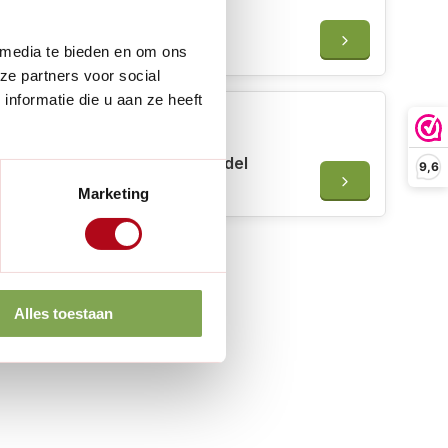
ARS Dunschaar - Gebogen
oogstschaar
€15,50
€14,95
 media te bieden en om ons
ze partners voor social
nformatie die u aan ze heeft
Foxgloves Original
tuinhandschoenen - Lavendel
9,6
€31,95
Marketing
Alles toestaan