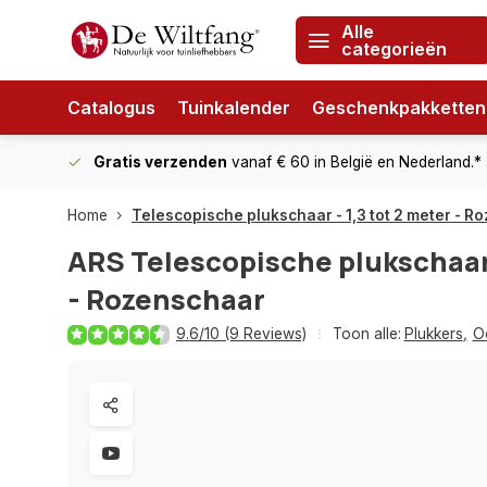
Alle
categorieën
Catalogus
Tuinkalender
Geschenkpakketten
Gratis verzenden
vanaf € 60
in België en Nederland.*
Home
Telescopische plukschaar - 1,3 tot 2 meter - 
ARS
Telescopische plukschaar 
- Rozenschaar
9.6/10 (9 Reviews)
Toon alle:
Plukkers
,
O