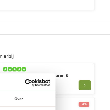
 erbij
ARS Reinigingsmiddel - Scharen &
Zagen - GO-1
€18,50
Over
-4%