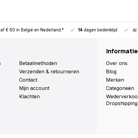
laas blijft die van mij
andvat terug moet duwen.
 niet meer lossen. Het gaat
ormaal lost is het een prima
af € 60
in België en Nederland.*
14
dagen bedenktijd
Al
Informatie
n
Betaalmethoden
Over ons
Verzenden & retourneren
Blog
afstand te snoeien! En
 met moeite tussen de
Contact
Merken
tijd meer op een trapje
Mijn account
Categorieën
nsief gebruikt. Van harte
Klachten
Wederverkoo
Dropshipping