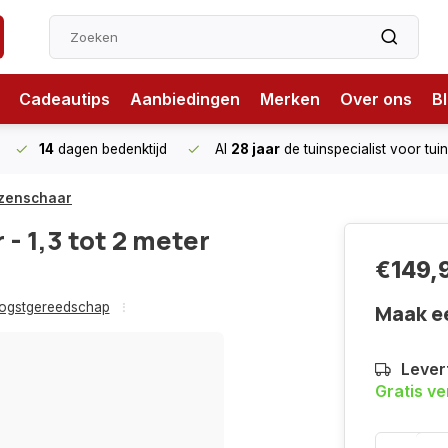
Cadeautips
Aanbiedingen
Merken
Over ons
B
14
dagen bedenktijd
Al
28 jaar
de tuinspecialist
voor tui
Rozenschaar
- 1,3 tot 2 meter
€149,
ogstgereedschap
Maak e
Levert
Gratis v