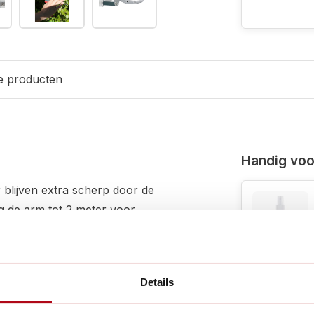
e producten
Handig voor
blijven extra scherp door de
ng de arm tot 2 meter voor
de scharen verbonden
zodat de tak niet valt. De
romen behuizing van de
Details
en voorkomt buigen van de