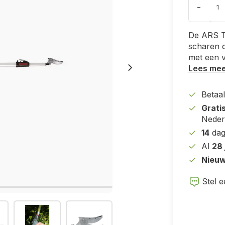
-
De ARS T
scharen d
met een v
Lees me
Betaal
Grati
Neder
14
dag
Al
28 
Nieuw
Stel e