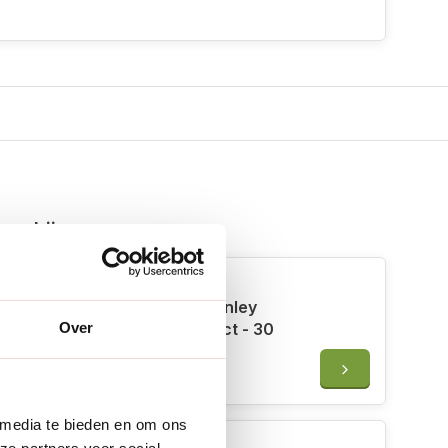
 erbij
Smart Garden Products Henley
Tuinklok 3 in 1 - Koper-effect - 30
Over
cm
€31,95
 media te bieden en om ons