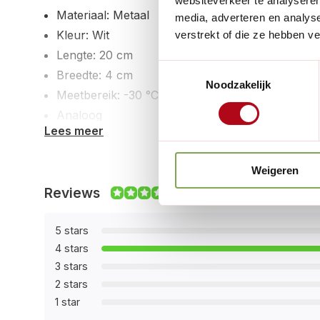
websiteverkeer te analyseren
Materiaal: Metaal
media, adverteren en analys
Kleur: Wit
verstrekt of die ze hebben v
Lengte: 20 cm
Toestemmingsselectie
Breedte: 4 cm
Noodzakelijk
Meetbereik: -30 °C tot 50 °C
Analoog
Lees meer
Merk: TFA Dostmann
Weigeren
Reviews
8/10
5 stars
4 stars
3 stars
2 stars
1 star