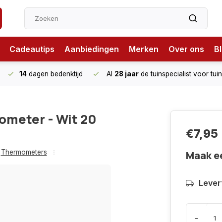
Cadeautips
Aanbiedingen
Merken
Over ons
B
14
dagen bedenktijd
Al
28 jaar
de tuinspecialist
voor tui
meter - Wit 20
€7,95
Thermometers
Maak e
Levert
-