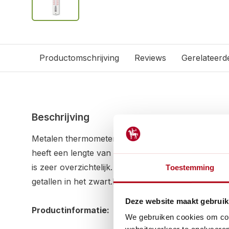
Productomschrijving
Reviews
Gerelateerd
Beschrijving
Metalen thermometer in de kleur wit. Deze thermo
heeft een lengte van 20 cm. Het aantal graden wor
is zeer overzichtelijk. De min getallen worden in h
Toestemming
getallen in het zwart.Eenvoudig, maar functioneel!
Deze website maakt gebruik
Productinformatie:
We gebruiken cookies om cont