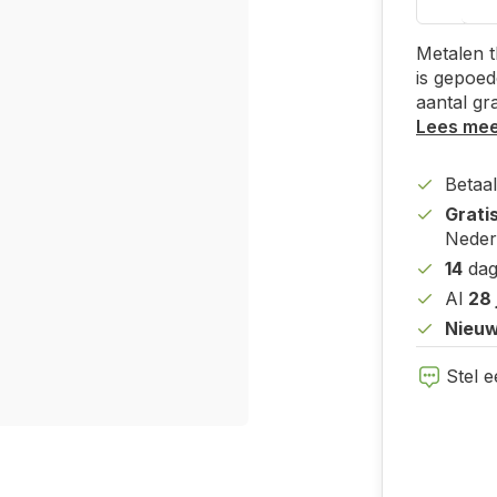
Metalen t
is gepoed
aantal gr
Lees me
Betaal
Grati
Neder
14
dag
Al
28 
Nieuw
Stel e