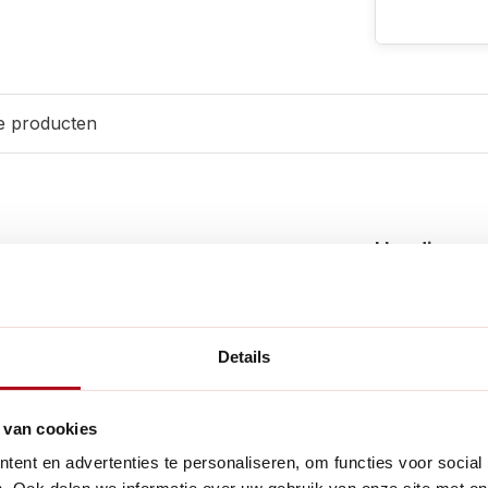
e producten
Handig voor
meter is gepoedercoat en
den aangeduid is Celsius en
et rood aangeduid en de plus
Details
 van cookies
ent en advertenties te personaliseren, om functies voor social