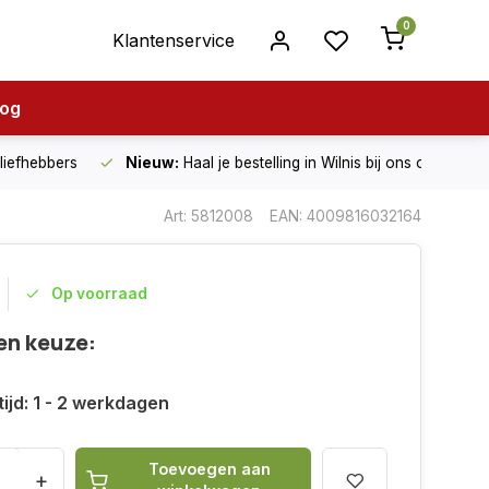
0
Klantenservice
log
nliefhebbers
Nieuw:
Haal je bestelling in Wilnis bij ons op!
Art: 5812008
EAN: 4009816032164
Op voorraad
en keuze:
ijd: 1 - 2 werkdagen
Toevoegen aan
+