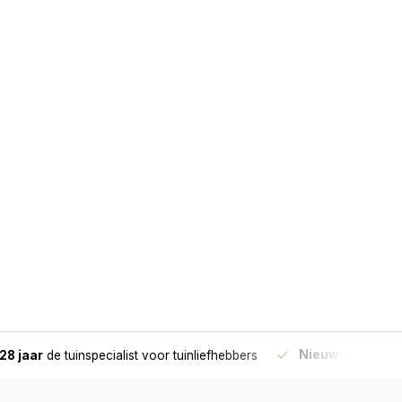
Nieuw:
Haal je bes
28 jaar
de tuinspecialist
voor tuinliefhebbers