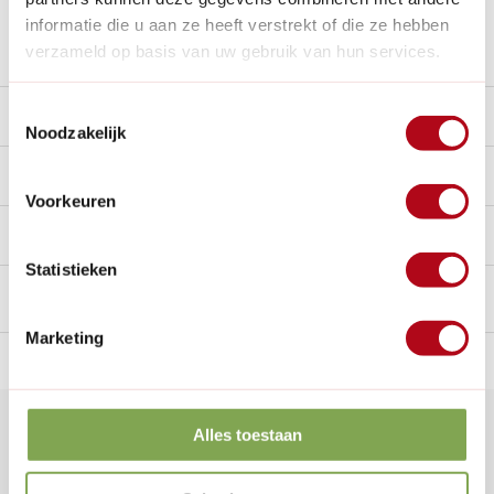
informatie die u aan ze heeft verstrekt of die ze hebben
Stel een vraag over dit product
verzameld op basis van uw gebruik van hun services.
Toestemmingsselectie
Beschrijving
Noodzakelijk
Reviews
9.3/10
Voorkeuren
Handig voor erbij
Statistieken
Marketing
n Nederland.*
14
dagen bedenktijd
Al
28 jaar
de tuinspecialist
voo
Klantenservice
Alles toestaan
Veelgestelde vragen