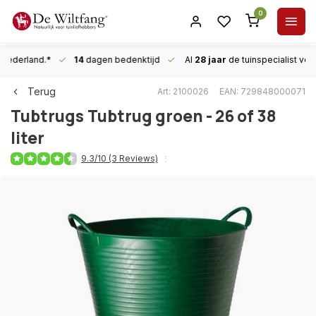
0
n Nederland.*
14
dagen bedenktijd
Al
28 jaar
de tuinspecialist
voor
Terug
Art: 2100026
EAN: 729848000071
Tubtrugs
Tubtrug groen - 26 of 38
liter
9.3/10 (3 Reviews)