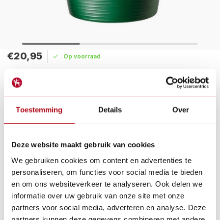
€20,95
Op voorraad
Maak een keuze:
Levertijd: 1 - 2 werkdagen
Toestemming
Details
Over
De Tubtrug groen van 26 of 38 liter. Ideaal voor het vervoeren
van tuingereedschap, afval of oogstproducten. Kan intensief
gebruikt worden en is vriesbestendig.
Deze website maakt gebruik van cookies
Lees meer
We gebruiken cookies om content en advertenties te
personaliseren, om functies voor social media te bieden
Betaal achteraf met Riverty.
en om ons websiteverkeer te analyseren. Ook delen we
Gratis verzenden
vanaf € 60 in België en Nederland.*
informatie over uw gebruik van onze site met onze
14
dagen bedenktijd
partners voor social media, adverteren en analyse. Deze
Al
28 jaar
de tuinspecialist voor tuinliefhebbers
partners kunnen deze gegevens combineren met andere
Nieuw:
Haal je bestelling in Wilnis bij ons op!