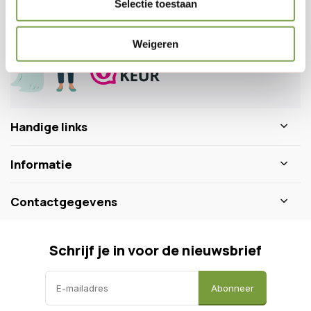
Selectie toestaan
0346 218 111
info@dewiltfang.nl
+31 640511932
Weigeren
Handige links
Informatie
Contactgegevens
Schrijf je in voor de nieuwsbrief
Abonneer