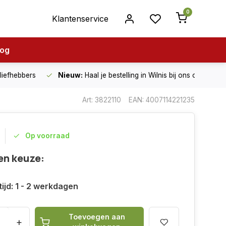
0
Klantenservice
log
nliefhebbers
Nieuw:
Haal je bestelling in Wilnis bij ons op!
Art: 3822110
EAN: 4007114221235
Op voorraad
en keuze:
ijd: 1 - 2 werkdagen
Toevoegen aan
+