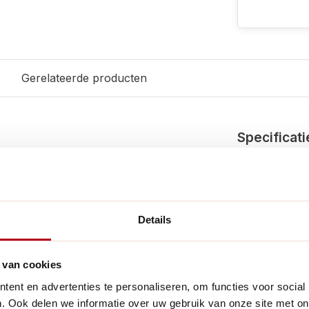
s
Gerelateerde producten
Specificati
 mee te kunnen nemen.
Merk:
l geschikt.
EAN:
Details
Artikelnumme
 van cookies
Fysieke eig
ent en advertenties te personaliseren, om functies voor social
Diameter:
. Ook delen we informatie over uw gebruik van onze site met on
lp in de tuin. De