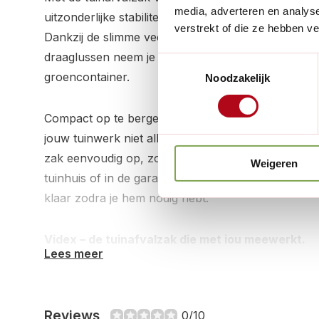
media, adverteren en analys
uitzonderlijke stabiliteit maakt dat hij zelfs het z
verstrekt of die ze hebben v
Dankzij de slimme veeropening vul je de zak zonde
draaglussen neem je hem eenvoudig mee naar het
Toestemmingsselectie
groencontainer.
Noodzakelijk
Compact op te bergen, altijd klaar voor gebruik. D
jouw tuinwerk niet alleen makkelijker, maar ook sl
zak eenvoudig op, zodat hij nauwelijks ruimte inne
Weigeren
tuinhuis of in de garage bewaart: hij past overal en
klaar zodra je hem nodig hebt.
Videx – de tuinafvalzak die met jou meewerkt.
Lees meer
Verkrijgbaar in 2 maten:
Reviews
0/10