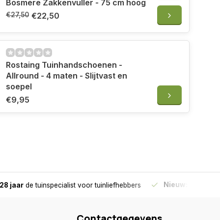
Bosmere Zakkenvuller - 75 cm hoog
€27,50
€22,50
Rostaing Tuinhandschoenen -
Allround - 4 maten - Slijtvast en
soepel
€9,95
Nieuw:
Haal je bes
28 jaar
de tuinspecialist
voor tuinliefhebbers
Contactgegevens