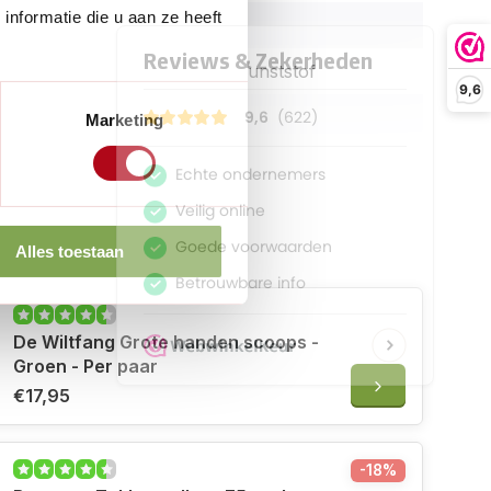
nformatie die u aan ze heeft
76 cm
Geweven kunststof
9,6
Groen
Marketing
120 of 272 liter
merken
Alles toestaan
 erbij
De Wiltfang Grote handen scoops -
Groen - Per paar
€17,95
-18%