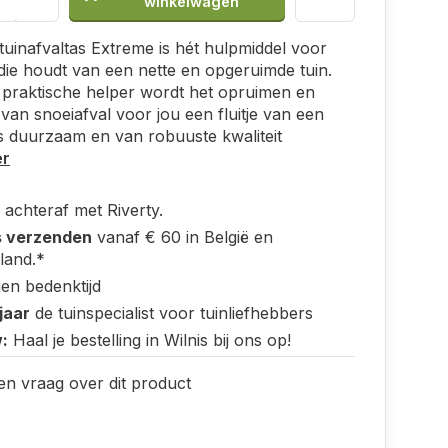
winkelwagen
tuinafvaltas Extreme is hét hulpmiddel voor
die houdt van een nette en opgeruimde tuin.
praktische helper wordt het opruimen en
van snoeiafval voor jou een fluitje van een
 is duurzaam en van robuuste kwaliteit
er
 achteraf met Riverty.
s verzenden
vanaf € 60 in België en
land.*
en bedenktijd
jaar
de tuinspecialist voor tuinliefhebbers
:
Haal je bestelling in Wilnis bij ons op!
en vraag over dit product