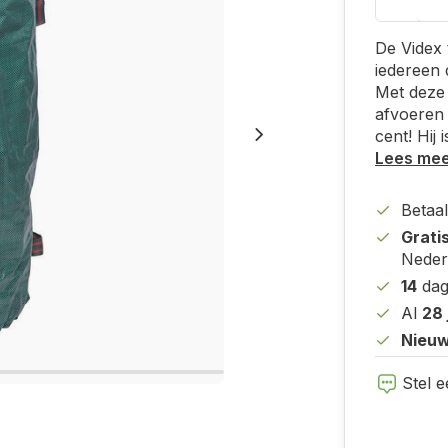
De Videx 
iedereen 
Met deze 
afvoeren 
cent! Hij
Lees me
Betaal
Grati
Neder
14
dag
Al
28 
Nieuw
Stel e