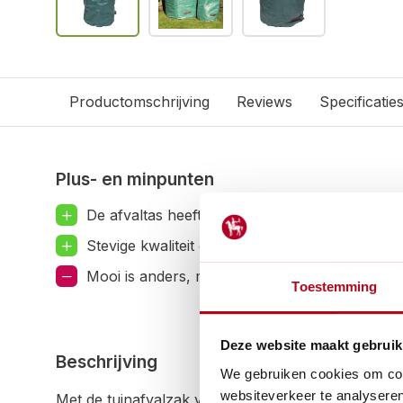
Productomschrijving
Reviews
Specificatie
Plus- en minpunten
De afvaltas heeft 3 lussen om hem makkelijk
Stevige kwaliteit ook voor "zwaarder" tuinafva
Mooi is anders, maar de tas is functioneel!
Toestemming
Deze website maakt gebruik
Beschrijving
We gebruiken cookies om cont
websiteverkeer te analyseren
Met de tuinafvalzak van Videx heb jij een stevige hu