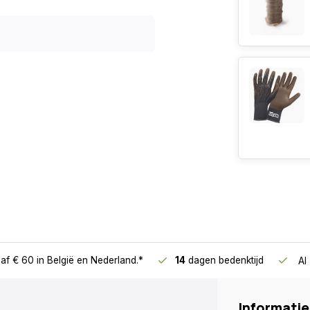
 cm hoog.
 cm hoog.
af € 60
in België en Nederland.*
14
dagen bedenktijd
Al
Informatie