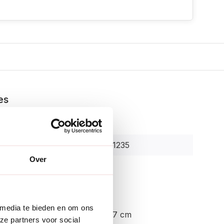
es
Videx
4007114221235
Over
r:
3822110
enschappen
 media te bieden en om ons
45 cm of 67 cm
ze partners voor social