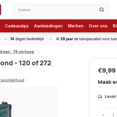
Cadeautips
Aanbiedingen
Merken
Over ons
B
14
dagen bedenktijd
Al
28 jaar
de tuinspecialist
voor tui
- Groen - 76 cm hoog
ond - 120 of 272
€9,99
Tuinonderhoud
Maak e
Levert
-