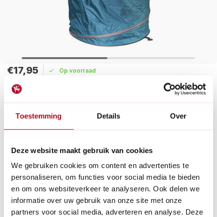
€17,95
Op voorraad
Maak een keuze:
Toestemming
Details
Over
Levertijd: 1 - 2 werkdagen
Een tuinafvaltas Pop-up bag om eenvoudig bladeren,
snoeiafval en meer in te verzamelen. Stevig materiaal en
Deze website maakt gebruik van cookies
vouwbaar.
Lees meer
We gebruiken cookies om content en advertenties te
personaliseren, om functies voor social media te bieden
Betaal achteraf met Riverty.
en om ons websiteverkeer te analyseren. Ook delen we
Gratis verzenden
vanaf € 60 in België en Nederland.*
informatie over uw gebruik van onze site met onze
14
dagen bedenktijd
partners voor social media, adverteren en analyse. Deze