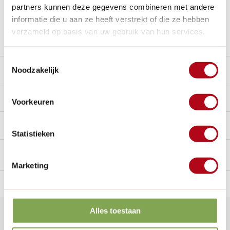
Al
28 jaar
de tuinspecialist voor tuinliefhebbers
partners kunnen deze gegevens combineren met andere
Nieuw:
Haal je bestelling in Wilnis bij ons op!
informatie die u aan ze heeft verstrekt of die ze hebben
verzameld op basis van uw gebruik van hun services.
Stel een vraag over dit product
Toestemmingsselectie
Beschrijving
Noodzakelijk
Reviews
10/10
Voorkeuren
Handig voor erbij
Statistieken
Marketing
n Nederland.*
14
dagen bedenktijd
Al
28 jaar
de tuinspecialist
voo
Alles toestaan
Klantenservice