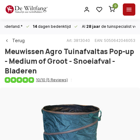
0
n Nederland.*
14
dagen bedenktijd
Al
28 jaar
de tuinspecialist
voor
Terug
Art: 3813040
EAN: 5050642046053
Meuwissen Agro
Tuinafvaltas Pop-up
- Medium of Groot - Snoeiafval -
Bladeren
10/10 (5 Reviews)