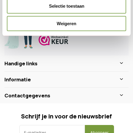
Veelgestelde vragen
Selectie toestaan
0346 218 111
info@dewiltfang.nl
Weigeren
+31 640511932
Handige links
Informatie
Contactgegevens
Schrijf je in voor de nieuwsbrief
Abonneer