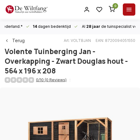
0
n Nederland.*
14
dagen bedenktijd
Al
28 jaar
de tuinspecialist
voor
Terug
Art: VOLTBJAN
EAN: 8720094051550
Volente
Tuinberging Jan -
Overkapping - Zwart Douglas hout -
564 x 196 x 208
0/10 (0 Reviews)