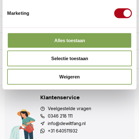
Reviews
0/10
Marketing
Specificaties
Alles toestaan
Handig voor erbij
Selectie toestaan
n Nederland.*
14
dagen bedenktijd
Weigeren
Al
28 jaar
de tuinspecialist
voo
Klantenservice
Veelgestelde vragen
0346 218 111
info@dewiltfang.nl
+31 640511932