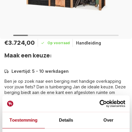
€3.724,00
Handleiding
Op voorraad
Maak een keuze:
Levertijd: 5 - 10 werkdagen
Ben je op zoek naar een berging met handige overkapping
voor jouw fiets? Dan is tuinberging Jan de ideale keuze. Deze
berging biedt aan de ene kant een afgesloten ruimte om
spullen op te bergen en aan de andere kant een overkapping.
Lees meer
Betaal achteraf met Riverty.
Toestemming
Details
Over
Groot transport:
De verzendkosten zijn €14,95 in
Nederland en €35,- in België.