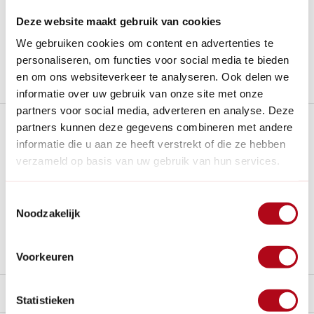
14
dagen bedenktijd
Deze website maakt gebruik van cookies
Al
28 jaar
de tuinspecialist voor tuinliefhebbers
We gebruiken cookies om content en advertenties te
Nieuw:
Haal je bestelling in Wilnis bij ons op!
personaliseren, om functies voor social media te bieden
Stel een vraag over dit product
en om ons websiteverkeer te analyseren. Ook delen we
informatie over uw gebruik van onze site met onze
partners voor social media, adverteren en analyse. Deze
Plus- en minpunten
partners kunnen deze gegevens combineren met andere
informatie die u aan ze heeft verstrekt of die ze hebben
Handige overkapping voor fietsen i.c.m. een schuur
verzameld op basis van uw gebruik van hun services.
Ontworpen en gemaakt in Nederland.
Toestemmingsselectie
Gemaakt van duurzaam Douglas hout en onderhoudsvrij.
Noodzakelijk
Bij het plaatsen en de prefab panelen monteren heb je
extra hulp nodig.
Voorkeuren
Beschrijving
Statistieken